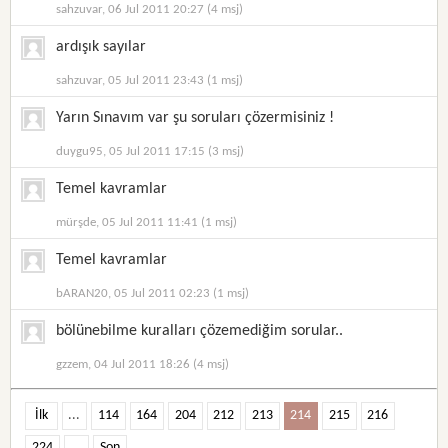
sahzuvar, 06 Jul 2011 20:27 (4 msj)
ardışık sayılar
sahzuvar, 05 Jul 2011 23:43 (1 msj)
Yarın Sınavım var şu soruları çözermisiniz !
duygu95, 05 Jul 2011 17:15 (3 msj)
Temel kavramlar
mürşde, 05 Jul 2011 11:41 (1 msj)
Temel kavramlar
bARAN20, 05 Jul 2011 02:23 (1 msj)
bölünebilme kuralları çözemediğim sorular..
gzzem, 04 Jul 2011 18:26 (4 msj)
İlk
...
114
164
204
212
213
214
215
216
224
...
Son