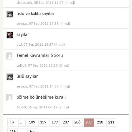
sirdasturk, 08 Sep 2011 11:27 (4 msj)
üslü ve köklü sayılar
şehnaz, 07 Sep 2011 17:55 (4 msj)
sayılar
bttl, 07 Sep 2011 15:57 (4 msj)
Temel Kavramlar 5 Soru
LoDoS, 07 Sep 2011 15:13 (8 msj)
üslü sayılar
şehnaz, 07 Sep 2011 14:27 (4 msj)
bölme bölünebilme kuralı
Alp50, 06 Sep 2011 00:19 (2 msj)
İlk
...
109
159
199
207
208
209
210
211
219
...
Son