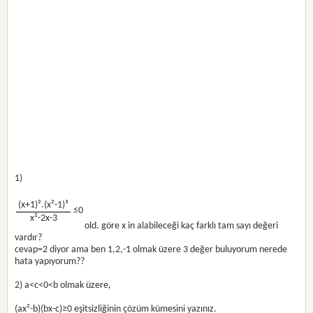
1)
(x+1)².(x²-1)³
≤0
x²-2x-3
old. göre x in alabileceği kaç farklı tam sayı değeri
vardır?
cevap=2 diyor ama ben 1,2,-1 olmak üzere 3 değer buluyorum nerede
hata yapıyorum??
2) a<c<0<b olmak üzere,
(ax²-b)(bx-c)≥0 eşitsizliğinin çözüm kümesini yazınız.