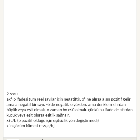
2.soru
ax²-b ifadesi tüm reel sayılar için negatiftir. x² ne alırsa alsın pozitif gelir
ama a negatif bir sayı. -b'de negatif. o yüzden. ama denklem sıfırdan
büyük veya eşit olmalı. o zaman bx-c≤0 olmalı. çünkü bu ifade de sıfırdan
küçük veya eşit olursa eşitlik sağnaır.
x≤c/b (b pozitif olduğu için eşitsizlik yön değiştirmedi)
x'in çözüm kümesi (- ∞,c/b]