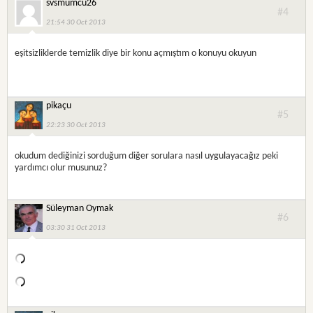
svsmumcu26
#4
21:54 30 Oct 2013
eşitsizliklerde temizlik diye bir konu açmıştım o konuyu okuyun
pikaçu
#5
22:23 30 Oct 2013
okudum dediğinizi sorduğum diğer sorulara nasıl uygulayacağız peki
yardımcı olur musunuz?
Süleyman Oymak
#6
03:30 31 Oct 2013