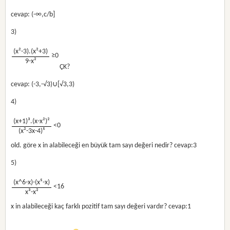
cevap: (-∞,c/b]
3)
(x²-3).(x²+3)
≥0
9-x²
ÇK?
cevap: (-3,-√3)∪[√3,3)
4)
(x+1)³.(x-x²)²
<0
(x²-3x-4)⁵
old. göre x in alabileceği en büyük tam sayı değeri nedir? cevap:3
5)
(x^6-x)-(x⁵-x)
<16
x³-x²
x in alabileceği kaç farklı pozitif tam sayı değeri vardır? cevap:1