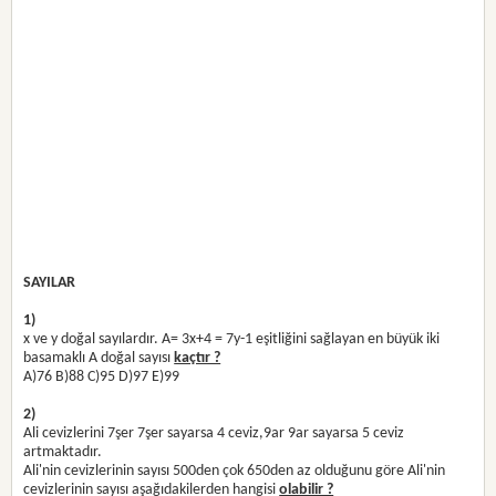
SAYILAR
1)
x ve y doğal sayılardır. A= 3x+4 = 7y-1 eşitliğini sağlayan en büyük iki
basamaklı A doğal sayısı
kaçtır ?
A)76 B)88 C)95 D)97 E)99
2)
Ali cevizlerini 7şer 7şer sayarsa 4 ceviz,9ar 9ar sayarsa 5 ceviz
artmaktadır.
Ali'nin cevizlerinin sayısı 500den çok 650den az olduğunu göre Ali'nin
cevizlerinin sayısı aşağıdakilerden hangisi
olabilir ?