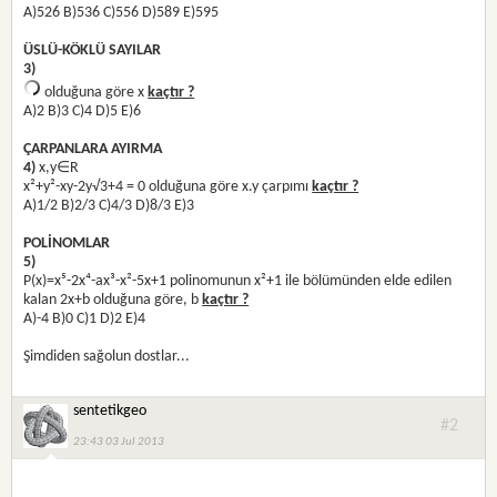
A)526 B)536 C)556 D)589 E)595
ÜSLÜ-KÖKLÜ SAYILAR
3)
olduğuna göre x
kaçtır ?
A)2 B)3 C)4 D)5 E)6
ÇARPANLARA AYIRMA
4)
x,y∈R
x²+y²-xy-2y√3+4 = 0 olduğuna göre x.y çarpımı
kaçtır ?
A)1/2 B)2/3 C)4/3 D)8/3 E)3
POLİNOMLAR
5)
P(x)=x⁵-2x⁴-ax³-x²-5x+1 polinomunun x²+1 ile bölümünden elde edilen
kalan 2x+b olduğuna göre, b
kaçtır ?
A)-4 B)0 C)1 D)2 E)4
Şimdiden sağolun dostlar...
sentetikgeo
#2
23:43 03 Jul 2013