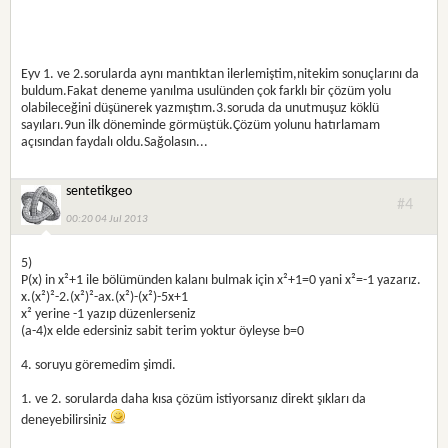
Eyv 1. ve 2.sorularda aynı mantıktan ilerlemiştim,nitekim sonuçlarını da
buldum.Fakat deneme yanılma usulünden çok farklı bir çözüm yolu
olabileceğini düşünerek yazmıştım.3.soruda da unutmuşuz köklü
sayıları.9un ilk döneminde görmüştük.Çözüm yolunu hatırlamam
açısından faydalı oldu.Sağolasın...
sentetikgeo
#4
00:20 04 Jul 2013
5)
P(x) in x²+1 ile bölümünden kalanı bulmak için x²+1=0 yani x²=-1 yazarız.
x.(x²)²-2.(x²)²-ax.(x²)-(x²)-5x+1
x² yerine -1 yazıp düzenlerseniz
(a-4)x elde edersiniz sabit terim yoktur öyleyse b=0
4. soruyu göremedim şimdi.
1. ve 2. sorularda daha kısa çözüm istiyorsanız direkt şıkları da
deneyebilirsiniz