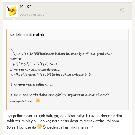
Million
#5
00:26 04 Jul 2013
sentetikgeo
'den alıntı
5)
P(x) in x²+1 ile bölümünden kalanı bulmak için x²+1=0 yani x²=-1
yazarız.
x.(x²)²-2.(x²)²-ax.(x²)-(x²)-5x+1
x² yerine -1 yazıp düzenlerseniz
(a-4)x elde edersiniz sabit terim yoktur öyleyse b=0
4. soruyu göremedim şimdi.
1. ve 2. sorularda daha kısa çözüm istiyorsanız direkt şıkları da
deneyebilirsiniz
Eyv.polinom sorusu çok balı
km
ış da dikkat istiyo biraz. Farkedemedim
sabit terim olayını. Sen kaçıncı sınıfsın dostum merak ettim.Polinom
10.sınıf konusu da
Önceden çalışmışlığın mı var ?