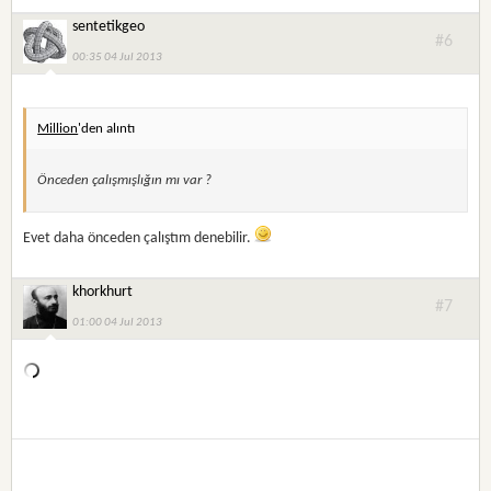
sentetikgeo
#6
00:35 04 Jul 2013
Million
'den alıntı
Önceden çalışmışlığın mı var ?
Evet daha önceden çalıştım denebilir.
khorkhurt
#7
01:00 04 Jul 2013