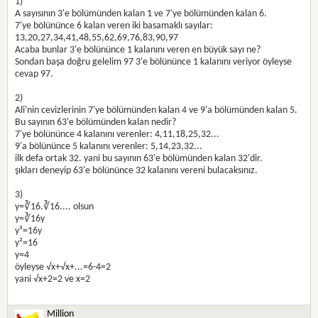
1)
A sayısının 3'e bölümünden kalan 1 ve 7'ye bölümünden kalan 6.
7'ye bölününce 6 kalan veren iki basamaklı sayılar:
13,20,27,34,41,48,55,62,69,76,83,90,97
Acaba bunlar 3'e bölününce 1 kalanını veren en büyük sayı ne?
Sondan başa doğru gelelim 97 3'e bölününce 1 kalanını veriyor öyleyse
cevap 97.
2)
Ali'nin cevizlerinin 7'ye bölümünden kalan 4 ve 9'a bölümünden kalan 5.
Bu sayının 63'e bölümünden kalan nedir?
7'ye bölününce 4 kalanını verenler: 4,11,18,25,32...
9'a bölününce 5 kalanını verenler: 5,14,23,32...
ilk defa ortak 32. yani bu sayının 63'e bölümünden kalan 32'dir.
şıkları deneyip 63'e bölününce 32 kalanını vereni bulacaksınız.
3)
y=∛16.∛16.... olsun
y=∛16y
y³=16y
y²=16
y=4
öyleyse √x+√x+...=6-4=2
yani √x+2=2 ve x=2
Million