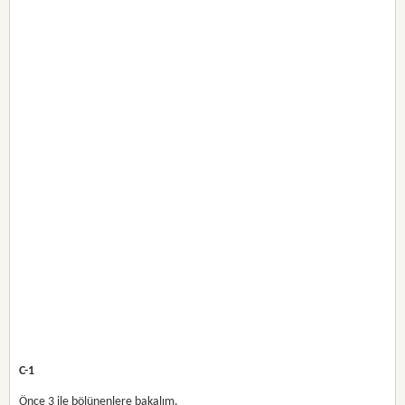
C-1
Önce 3 ile bölünenlere bakalım,