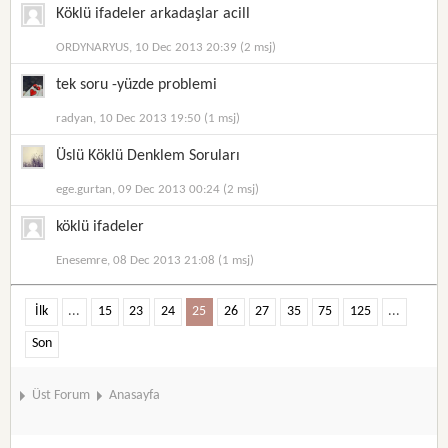
Köklü ifadeler arkadaşlar acill
ORDYNARYUS, 10 Dec 2013 20:39 (2 msj)
tek soru -yüzde problemi
radyan, 10 Dec 2013 19:50 (1 msj)
Üslü Köklü Denklem Soruları
ege.gurtan, 09 Dec 2013 00:24 (2 msj)
köklü ifadeler
Enesemre, 08 Dec 2013 21:08 (1 msj)
İlk
...
15
23
24
25
26
27
35
75
125
...
Son
Üst Forum
Anasayfa