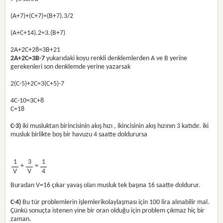
(A+7)+(C+7)=(B+7).3/2
(A+C+14).2=3.(B+7)
2A+2C+28=3B+21
2A+2C=3B-7
yukarıdaki koyu renkli denklemlerden A ve B yerine
gerekenleri son denklemde yerine yazarsak
2(C-5)+2C=3(C+5)-7
4C-10=3C+8
C=18
C-3)
iki musluktan birincisinin akış hızı , ikincisinin akış hızının 3 katıdır. iki
musluk birlikte boş bir havuzu 4 saatte doldurursa
1
3
1
+
=
V
V
4
Buradan V=16 çıkar yavaş olan musluk tek başına 16 saatte doldurur.
C-4)
Bu tür problemlerin işlemlerikolaylaşması için 100 lira alınabilir mal.
Çünkü sonuçta istenen yine bir oran olduğu için problem çıkmaz hiç bir
zaman.