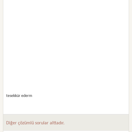
tesekkür ederm
Diğer çözümlü sorular alttadır.