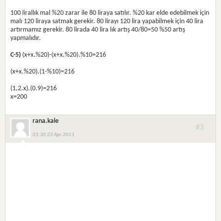
100 lirallık mal %20 zarar ile 80 liraya satılır. %20 kar elde edebilmek için
malı 120 liraya satmak gerekir. 80 lirayı 120 lira yapabilmek için 40 lira
artırmamız gerekir. 80 lirada 40 lira lık artış 40/80=50 %50 artış
yapmalıdır.
C-5)
(x+x.%20)-(x+x.%20).%10=216
(x+x.%20).(1-%10)=216
(1,2.x).(0.9)=216
x=200
rana.kale
#3
01:30 23 Apr 2011