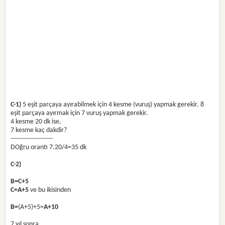
C-1)
5 eşit parçaya ayırabilmek için 4 kesme (vuruş) yapmak gerekir. 8
eşit parçaya ayırmak için 7 vuruş yapmak gerekir.
4 kesme 20 dk ise,
7 kesme kaç dakdir?
---------------------
DOğru orantı 7.20/4=35 dk
C-2)
B=C+5
C=A+5
ve bu ikisinden
B=
(A+5)+5=
A+10
7 yıl sonra