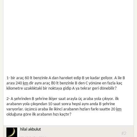
1- bir araç 60 lt benzinle A dan hareket edip B ye kadar geliyor. A ile B
arası 240
km
dir aynı araç 80 lt benzinle B den C yönüne en fazla kaç
kilometre uzaklıktaki bir noktaya gidip A ya tekrar geri dönebilir?
2- A şehrinden B şehrine ikişer saat arayla üç araba yola çıkıyor. ilk
arabanın yola çıkışından 10 saat sonra hepsi aynı anda B şehrine
varıyorlar. üçüncü araba ile ikinci arabanın hızları farkı saatte 20
km
olduğuna göre ilk arabanın hızı kaçtır?
hilal akbulut
#2