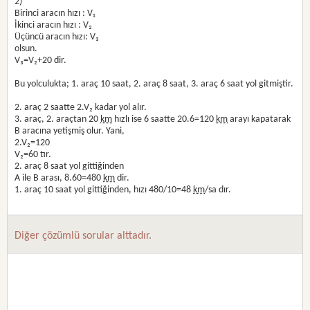
2)
Birinci aracın hızı : V₁
İkinci aracın hızı : V₂
Üçüncü aracın hızı: V₃
olsun.
V₃=V₂+20 dir.
Bu yolculukta; 1. araç 10 saat, 2. araç 8 saat, 3. araç 6 saat yol gitmiştir.
2. araç 2 saatte 2.V₂ kadar yol alır.
3. araç, 2. araçtan 20
km
hızlı ise 6 saatte 20.6=120
km
arayı kapatarak
B aracına yetişmiş olur. Yani,
2.V₂=120
V₂=60 tır.
2. araç 8 saat yol gittiğinden
A ile B arası, 8.60=480
km
dir.
1. araç 10 saat yol gittiğinden, hızı 480/10=48
km
/sa dır.
Diğer çözümlü sorular alttadır.