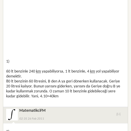
1)
60 lt benzinle 240
km
yapabiliyorsa, 1 lt benzinle, 4
km
yol yapabiliyor
demektir.
80 lt benzinin 60 litresini, B den A ya geri dönerken kullanacak. Geriye
20 litresi kalıyor. Bunun yarısını giderken, yarısını da Geriye doğru B ye
kadar kullanmak zorunda. O zaman 10 lt benzinle gidebileceği yere
kadar gidebilir. Yani, 4.10=40km
MatematikciFM
#4
02:35 26 Feb 2011