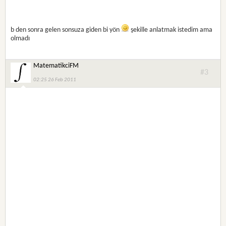
b den sonra gelen sonsuza giden bi yön
şekille anlatmak istedim ama
olmadı
MatematikciFM
#3
02:25 26 Feb 2011