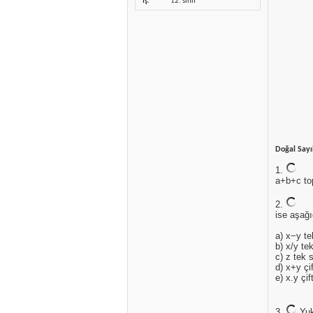
İş
12. sınıf
Doğal Sayı
1.
a+b+c top
2.
ise aşağı
a) x−y te
b) x/y te
c) z tek 
d) x+y çi
e) x.y çif
3.
Yuk