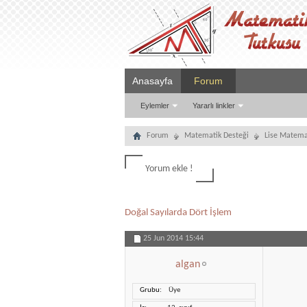
Anasayfa
Forum
Eylemler
Yararlı linkler
Forum
Matematik Desteği
Lise Matema
Yorum ekle !
Doğal Sayılarda Dört İşlem
25 Jun 2014
15:44
algan
Grubu
Üye