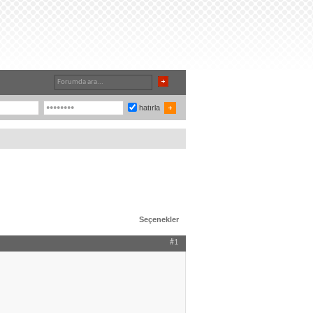
hatırla
Seçenekler
#1