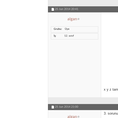
25 Jun 2014
20:41
algan
Grubu
Üye
İş
12. sınıf
x y z tam
25 Jun 2014
21:00
3. sorunu
algan