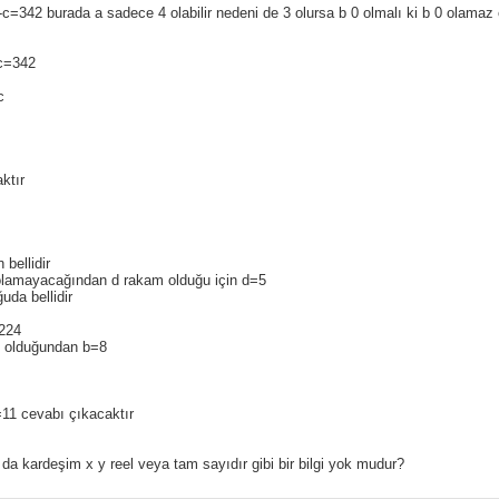
c=342 burada a sadece 4 olabilir nedeni de 3 olursa b 0 olmalı ki b 0 olamaz
c=342
c
ktır
 bellidir
lamayacağından d rakam olduğu için d=5
uda bellidir
224
 olduğundan b=8
11 cevabı çıkacaktır
da kardeşim x y reel veya tam sayıdır gibi bir bilgi yok mudur?