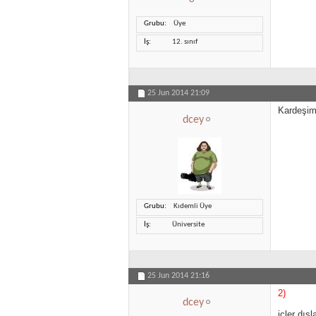
Grubu
Üye
İş
12. sınıf
25 Jun 2014
21:09
Kardeşim
dcey
Grubu
Kıdemli Üye
İş
Üniversite
25 Jun 2014
21:16
2)
dcey
içler dış