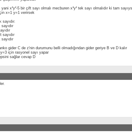
 yani x³y²-5 bir çift sayı olmalı mecburen x³y² tek sayı olmalıdır ki tam sayıy
için x=1 y=1 verirsek
k sayıdır.
k sayıdır
sayıdır
ft sayıdır
t sayıdır
nko gider C de z'nin durumunu belli olmadığından gider geriye B ve D kalır
y=3 için rasyonel sayı yapar
psini sağlar cevap D
er.