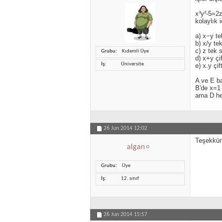
x³y²-5=2z
kolaylık 
a) x−y te
b) x/y te
c) z tek 
Grubu
Kıdemli Üye
d) x+y çi
İş
Üniversite
e) x.y çif
A ve E ba
B'de x=1 
ama D he
26 Jun 2014
12:02
Teşekkürl
algan
Grubu
Üye
İş
12. sınıf
26 Jun 2014
15:57