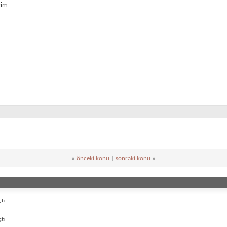
rim
«
önceki konu
|
sonraki konu
»
tı
tı