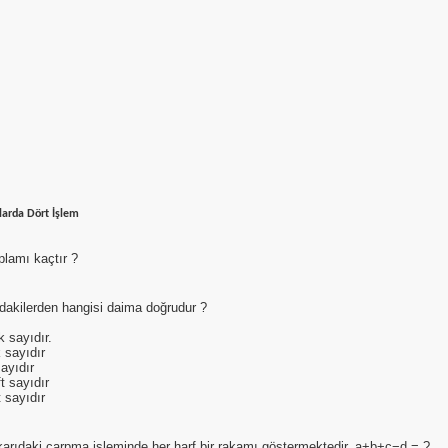
larda Dört İşlem
lamı kaçtır ?
dakilerden hangisi daima doğrudur ?
k sayıdır.
k sayıdır
sayıdır
ft sayıdır
t sayıdır
arıdaki çarpma işleminde her harf bir rakamı göstermektedir. a+b+c−d = ?