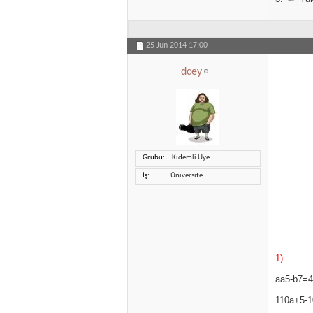
25 Jun 2014
17:00
dcey
Grubu
Kıdemli Üye
İş
Üniversite
1)
aa5-b7=4
110a+5-10