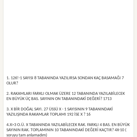
1. 126!-1 SAYISI 8 TABANINDA YAZILIRSA SONDAN KAÇ BASAMAĞI 7
OLUR?
2. RAKAMLARI FARKLI OLMAK ÜZERE 12 TABANINDA YAZILABİLECEK
EN BÜYÜK ÜÇ BAS. SAYININ ON TABANINDAKİ DEĞERİ? 1713
3. X BİR DOĞAL SAYI. 27 ÜSSÜ X - 1 SAYISININ 9 TABANINDAKİ
YAZILIŞINDA RAKAMLAR TOPLAMI 192 İSE X ? 16
4.X>3 O.Ü. X TABANINDA YAZILABİLECEK RAK. FARKLI 4 BAS. EN BÜYÜK
SAYININ RAK. TOPLAMININ 10 TABANINDAKİ DEĞERİ KAÇTIR? 4X-10 (
soruyu tam anlamadım)