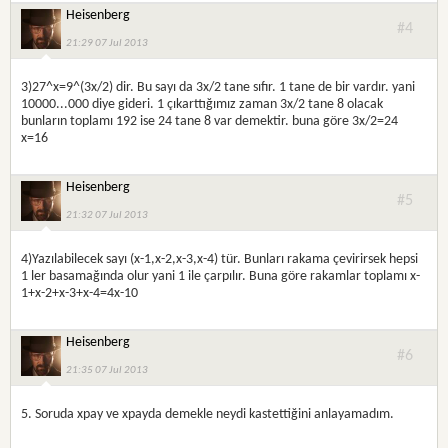
Heisenberg
#4
21:29 07 Jul 2013
3)27^x=9^(3x/2) dir. Bu sayı da 3x/2 tane sıfır. 1 tane de bir vardır. yani
10000...000 diye gideri. 1 çıkarttığımız zaman 3x/2 tane 8 olacak
bunların toplamı 192 ise 24 tane 8 var demektir. buna göre 3x/2=24
x=16
Heisenberg
#5
21:32 07 Jul 2013
4)Yazılabilecek sayı (x-1,x-2,x-3,x-4) tür. Bunları rakama çevirirsek hepsi
1 ler basamağında olur yani 1 ile çarpılır. Buna göre rakamlar toplamı x-
1+x-2+x-3+x-4=4x-10
Heisenberg
#6
21:35 07 Jul 2013
5. Soruda xpay ve xpayda demekle neydi kastettiğini anlayamadım.