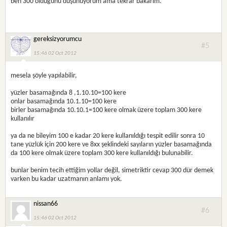
ben 300 olduğunu düşünüyorum ama tekrar bakarım.
gereksizyorumcu
#5
15:46 02 Oct 2012
mesela şöyle yapılabilir,
yüzler basamağında 8 ,1.10.10=100 kere
onlar basamağında 10.1.10=100 kere
birler basamağında 10.10.1=100 kere olmak üzere toplam 300 kere
kullanılır
ya da ne bileyim 100 e kadar 20 kere kullanıldığı tespit edilir sonra 10
tane yüzlük için 200 kere ve 8xx şeklindeki sayıların yüzler basamağında
da 100 kere olmak üzere toplam 300 kere kullanıldığı bulunabilir.
bunlar benim tecih ettiğim yollar değil, simetriktir cevap 300 dür demek
varken bu kadar uzatmanın anlamı yok.
nissan66
#6
15:46 02 Oct 2012