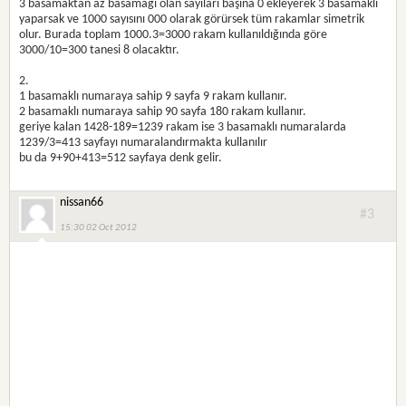
3 basamaktan az basamağı olan sayıları başına 0 ekleyerek 3 basamaklı
yaparsak ve 1000 sayısını 000 olarak görürsek tüm rakamlar simetrik
olur. Burada toplam 1000.3=3000 rakam kullanıldığında göre
3000/10=300 tanesi 8 olacaktır.
2.
1 basamaklı numaraya sahip 9 sayfa 9 rakam kullanır.
2 basamaklı numaraya sahip 90 sayfa 180 rakam kullanır.
geriye kalan 1428-189=1239 rakam ise 3 basamaklı numaralarda
1239/3=413 sayfayı numaralandırmakta kullanılır
bu da 9+90+413=512 sayfaya denk gelir.
nissan66
#3
15:30 02 Oct 2012