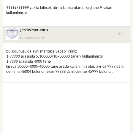
9999≤x99999 yazıla bilecek tüm x tamsayılarda kaçtane 9 rakamı
kullanılmıştır
gereksizyorumcu
#7
15:50 02 Oct 2012
bu sorunuzu da aynı mantıkla yapabilirsiniz
1-99999 arasında 5.100000/10=50000 tane 9 kullanılmıştır
1-9999 arasında 4000 tane
kısaca 50000-4000=46000 tane arada kullanılmış olur, ayrıca 9999 dahil
denilmiş 46004 bulunur. eğer 99999 dahil değilse 45999 bulunur.