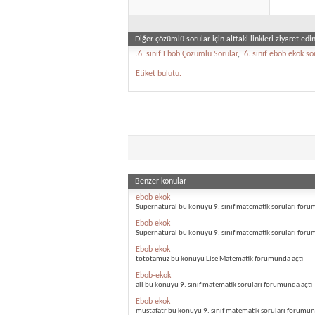
Diğer çözümlü sorular için alttaki linkleri ziyaret edin
.6. sınıf Ebob Çözümlü Sorular
,
.6. sınıf ebob ekok so
Etiket bulutu.
Benzer konular
ebob ekok
Supernatural bu konuyu 9. sınıf matematik soruları foru
Ebob ekok
Supernatural bu konuyu 9. sınıf matematik soruları foru
Ebob ekok
tototamuz bu konuyu Lise Matematik forumunda açtı
Ebob-ekok
all bu konuyu 9. sınıf matematik soruları forumunda açtı
Ebob ekok
mustafatr bu konuyu 9. sınıf matematik soruları forumun