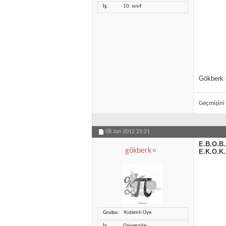
İş
10. sınıf
Gökberk 
Geçmişini
08 Jan 2012
21:21
E.B.O.B.
gökberk
E.K.O.K.
Grubu
Kıdemli Üye
İş
Üniversite