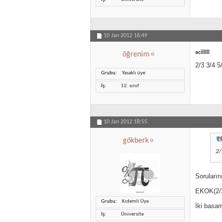
10 Jan 2012
16:49
acilllll
öğrenim
2/3 3/4 5
Grubu
Yasaklı üye
İş
12. sınıf
10 Jan 2012
18:55
gökberk
2/
Soruların
EKOK(2/3
Grubu
Kıdemli Üye
İki basam
İş
Üniversite