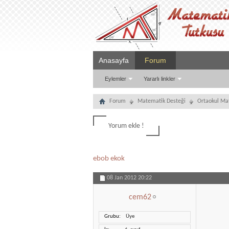
Anasayfa
Forum
Eylemler
Yararlı linkler
Forum
Matematik Desteği
Ortaokul Ma
Yorum ekle !
ebob ekok
08 Jan 2012
20:22
cem62
Grubu
Üye