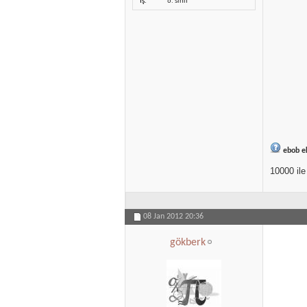
İş
6. sınıf
ebob e
10000 ile 
08 Jan 2012
20:36
gökberk