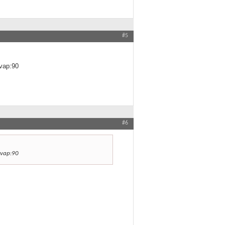
#5
evap:90
#6
evap:90