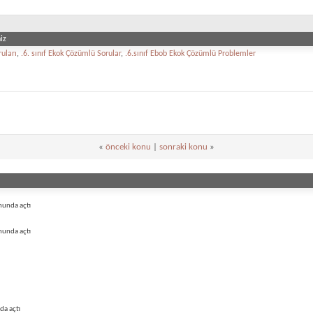
iz
ruları
,
.6. sınıf Ekok Çözümlü Sorular
,
.6.sınıf Ebob Ekok Çözümlü Problemler
«
önceki konu
|
sonraki konu
»
munda açtı
munda açtı
da açtı