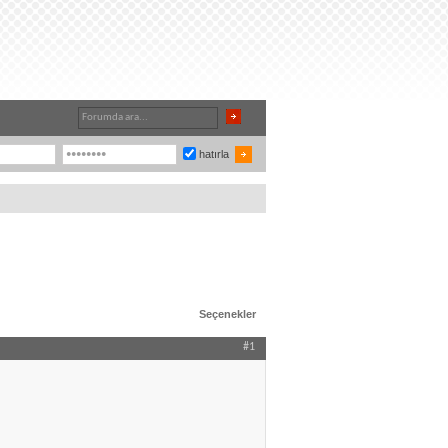
hatırla
Seçenekler
#1