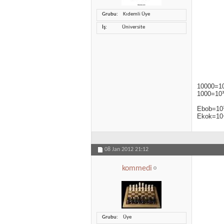
Grubu
Kıdemli Üye
İş
Üniversite
10000=1
1000=10³
Ebob=10
Ekok=10
08 Jan 2012
21:12
kommedi
Grubu
Üye