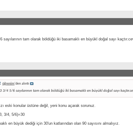
/6 sayılarının tam olarak böldüğü iki basamaklı en büyükl doğal sayı kaçtır.c
öğrenim
'den alıntı
3 3/4 5/6 sayılarının tam olarak böldüğü iki basamaklı en büyükl doğal sayı kaçtır.c
ızı eski konular üstüne değil, yeni konu açarak sorunuz.
, 3/4, 5/6)=30
aklı en büyük dediği için 30'un katlarından olan 90 sayısını almalıyız.