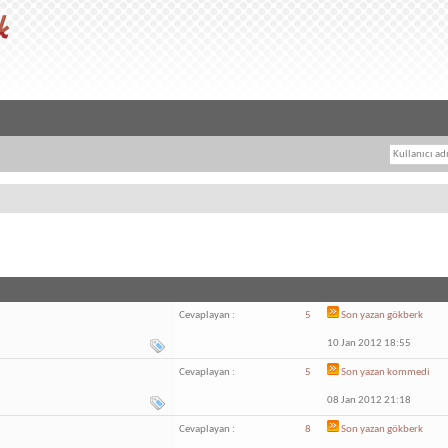
Cevaplayan :
5
Son yazan
gökberk
10 Jan 2012 18:55
Cevaplayan :
5
Son yazan
kommedi
08 Jan 2012 21:18
Cevaplayan :
8
Son yazan
gökberk