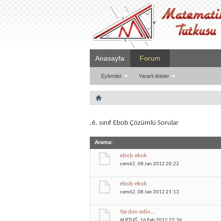
Anasayfa
Forum
Eylemler
Yararlı linkler
.6. sınıf Ebob Çözümlü Sorular
Arama
:
ebob ekok
cem62
, 08 Jan 2012 20:22
ebob ekok
cem62
, 08 Jan 2012 21:13
Yardım edin...
ALPTUĞ
, 16 Feb 2012 22:36