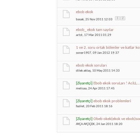
ebob ekok
1
2
basak
, 25 Nov 2011 12:03
ebob_ ekok tam sayılar
artst
, 17 Mar 2011 01:29
1 ve 2. soru ortak bölenler ve katlar 
soner1907
, 09 Jan 2012 19:37
ebob ekok soruları
dilek aktaş
, 10 May 2011 14:33
[Ziyaretçi]
Ebob ekok soruLarı ! AciLL...
melisaa
, 24 Apr 2011 17:45
[Ziyaretçi]
ebob ekok problemleri
fazilet
, 20 Feb 2011 18:16
[Ziyaretçi]
Obeb okek(ekok ve ebob)so
AYÇA AYÇİÇEK
, 24 Jan 2011 18:20