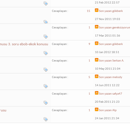
21 Feb 2012 22:57
Cevaplayan :
15
Son yazan
gökberk
27 Nov 2011 19:03
Cevaplayan :
1
Son yazan
gereksizyoru
17 Mar 2011 01:36
konusu 3. soru ebob-ekok konusu
Cevaplayan :
9
Son yazan
gökberk
10 Jan 2012 18:51
Cevaplayan :
1
Son yazan
Serkan A.
10 May 2011 21:04
Cevaplayan :
5
Son yazan
melody
14 Jun 2011 12:22
Cevaplayan :
1
Son yazan
safya47
20 Feb 2011 21:23
rusu
Cevaplayan :
1
Son yazan
Alp
24 Jan 2011 21:34