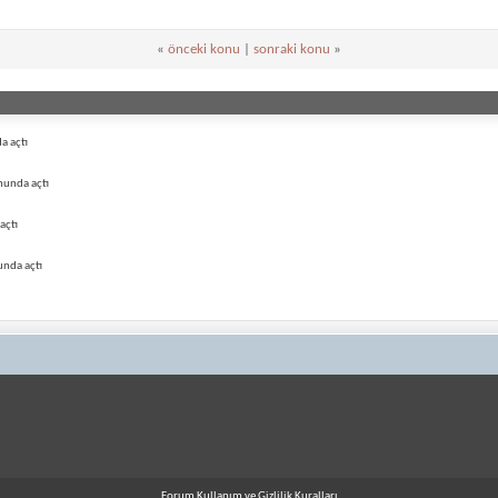
«
önceki konu
|
sonraki konu
»
a açtı
munda açtı
açtı
unda açtı
Forum Kullanım ve Gizlilik Kuralları