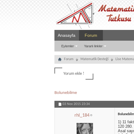
Anasayfa
Forum
Eylemler
Yararlı linkler
Forum
Matematik Desteği
Lise Matema
Yorum ekle !
Bolunebilme
03 Nov 2015
23:34
Bolunebil
rhl_184
1) 11 fak
120 280.
Asal sayı