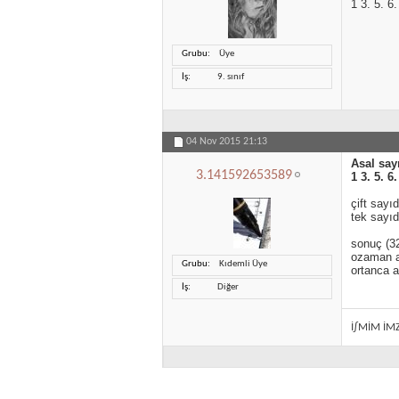
1 3. 5. 6.
Grubu
Üye
İş
9. sınıf
04 Nov 2015
21:13
Asal say
3.141592653589
1 3. 5. 6.
çift sayı
tek sayıd
sonuç (32
ozaman as
Grubu
Kıdemli Üye
ortanca a
İş
Diğer
İ∫MİM İM