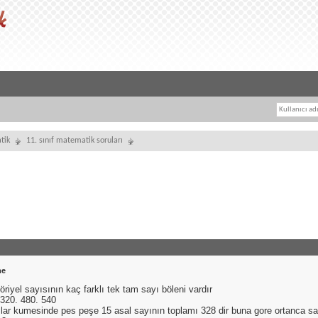
tik
11. sınıf matematik soruları
me
töriyel sayısının kaç farklı tek tam sayı böleni vardır
 320. 480. 540
lar kumesinde pes peşe 15 asal sayının toplamı 328 dir buna gore ortanca sa