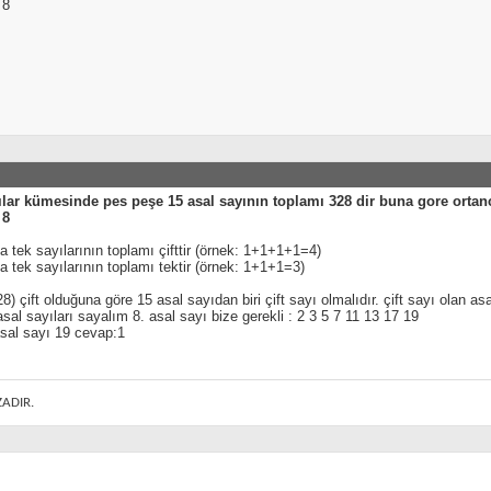
 8
ılar kümesinde pes peşe 15 asal sayının toplamı 328 dir buna gore orta
 8
da tek sayılarının toplamı çifttir (örnek: 1+1+1+1=4)
a tek sayılarının toplamı tektir (örnek: 1+1+1=3)
8) çift olduğuna göre 15 asal sayıdan biri çift sayı olmalıdır. çift sayı olan asa
al sayıları sayalım 8. asal sayı bize gerekli : 2 3 5 7 11 13 17 19
sal sayı 19 cevap:1
ZADIR.