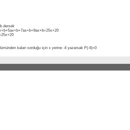
b dersek
x+b+5ax+b+7ax+b+9ax+b=25x+20
=25x+20
lümünden kalan sorduğu için x yerine -4 yazarsak P(-4)=0