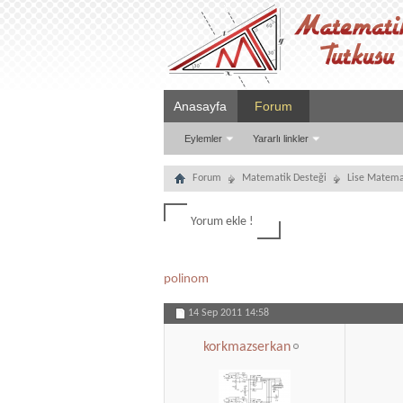
Anasayfa
Forum
Eylemler
Yararlı linkler
Forum
Matematik Desteği
Lise Matema
Yorum ekle !
polinom
14 Sep 2011
14:58
korkmazserkan