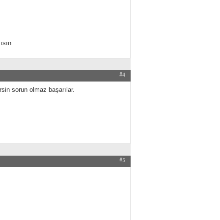
ısın
#4
rsin sorun olmaz başarılar.
#5