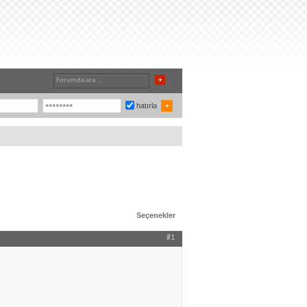
hatırla
Seçenekler
#1