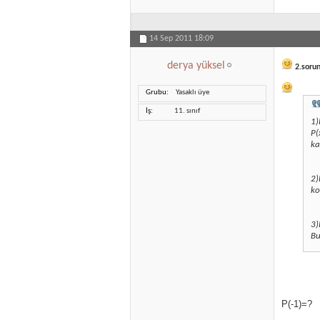
14 Sep 2011
18:09
derya yüksel
2.sorun
Grubu
Yasaklı üye
İş
11. sınıf
1)
P(
ka
2)
ko
3)
Bu
P(-1)=?