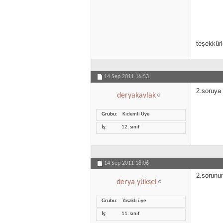
teşekkürl
14 Sep 2011
16:53
2.soruya
deryakavlak
Grubu
Kıdemli Üye
İş
12. sınıf
14 Sep 2011
18:06
2.sorunun
derya yüksel
Grubu
Yasaklı üye
İş
11. sınıf