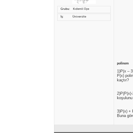
Grubu
Kıdemli Üye
İş
Üniversite
polinom
1)P(x – 3
P(x) poli
kaçtır?
2)P(P(x)
koşulunu
3)P(x) + 
Buna gör