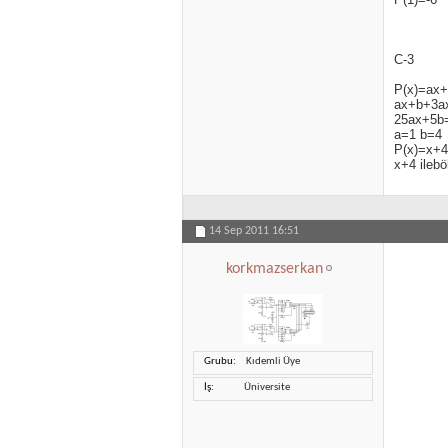
C-3
P(x)=ax+
ax+b+3a
25ax+5b
a=1 b=4
P(x)=x+4
x+4 ilebö
14 Sep 2011
16:51
korkmazserkan
Grubu
Kıdemli Üye
İş
Üniversite