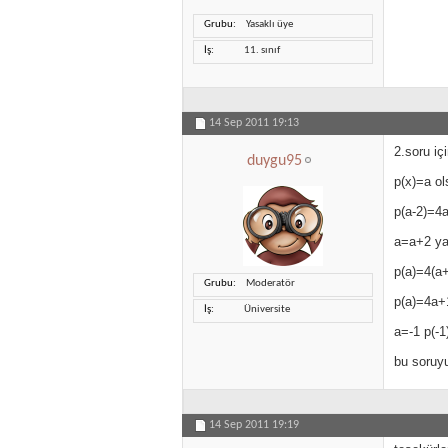
Grubu
Yasaklı üye
İş
11. sınıf
14 Sep 2011
19:13
2.soru i
duygu95
p(x)=a ol
p(a-2)=4
a=a+2 ya
p(a)=4(a
Grubu
Moderatör
p(a)=4a+
İş
Üniversite
a=-1 p(-1
bu soruy
14 Sep 2011
19:19