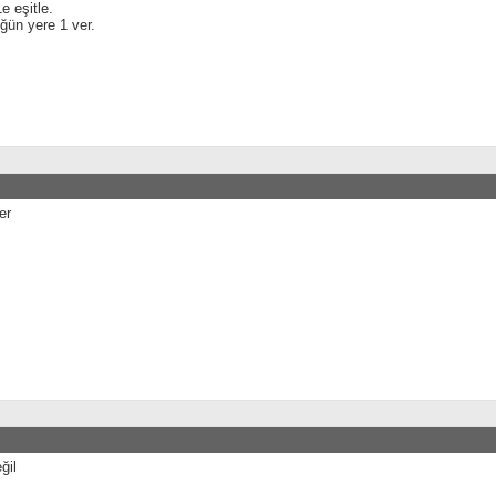
e eşitle.
ğün yere 1 ver.
er
ğil