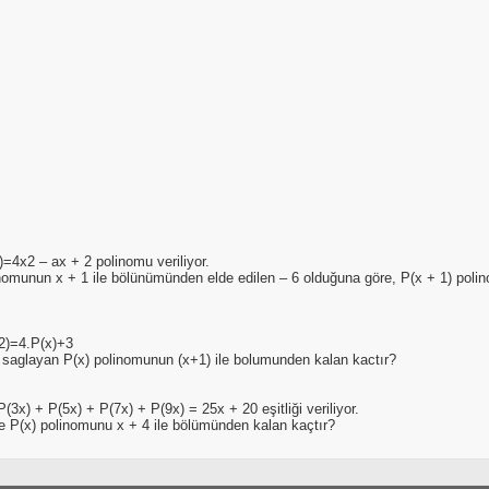
)=4x2 – ax + 2 polinomu veriliyor.
nomunun x + 1 ile bölünümünden elde edilen – 6 olduğuna göre, P(x + 1) poli
-2)=4.P(x)+3
 saglayan P(x) polinomunun (x+1) ile bolumunden kalan kactır?
P(3x) + P(5x) + P(7x) + P(9x) = 25x + 20 eşitliği veriliyor.
e P(x) polinomunu x + 4 ile bölümünden kalan kaçtır?