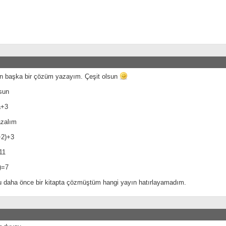
çin başka bir çözüm yazayım. Çeşit olsun
sun
a+3
zalım
+2)+3
11
)=7
u daha önce bir kitapta çözmüştüm hangi yayın hatırlayamadım.