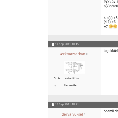
P(X)-2=-1
p(x)gördü
4.p(x) +3
(4.1) +3
=7
14 Sep 2011
18:15
teşekkürl
korkmazserkan
Grubu
Kıdemli Üye
İş
Üniversite
14 Sep 2011
18:21
önemli de
derya yüksel