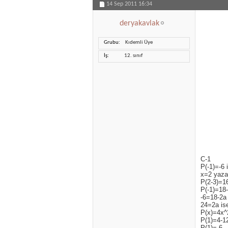
14 Sep 2011
16:34
deryakavlak
Grubu
Kıdemli Üye
İş
12. sınıf
C-1
P(-1)=-6 
x=2 yaza
P(2-3)=1
P(-1)=18
-6=18-2a
24=2a is
P(x)=4x^
P(1)=4-1
P(1)=-6