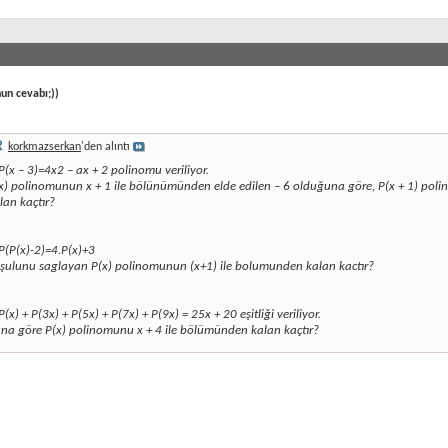
un cevabı;))
korkmazserkan
'den alıntı
P(x – 3)=4x2 – ax + 2 polinomu veriliyor.
x) polinomunun x + 1 ile bölünümünden elde edilen – 6 olduğuna göre, P(x + 1) pol
lan kaçtır?
P(P(x)-2)=4.P(x)+3
şulunu saglayan P(x) polinomunun (x+1) ile bolumunden kalan kactır?
P(x) + P(3x) + P(5x) + P(7x) + P(9x) = 25x + 20 eşitliği veriliyor.
na göre P(x) polinomunu x + 4 ile bölümünden kalan kaçtır?