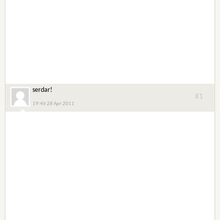
serdar!
#1
19:46 28 Apr 2011