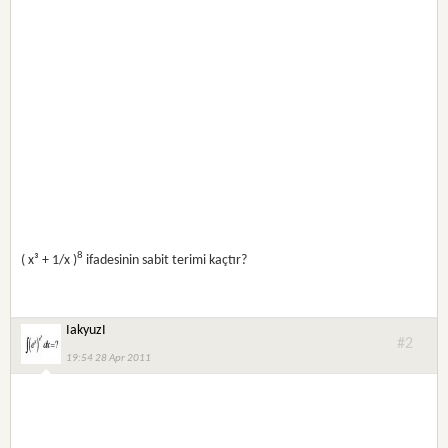
8
( x³ + 1/x )
ifadesinin sabit terimi kaçtır?
IakyuzI
#2
19:54 28 Apr 2011