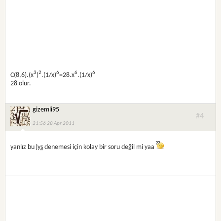
3
2
6
6
6
C(8,6).(x
)
.(1/x)
=28.x
.(1/x)
28 olur.
gizemli95
#4
21:56 28 Apr 2011
yanlız bu
lys
denemesi için kolay bir soru değil mi yaa