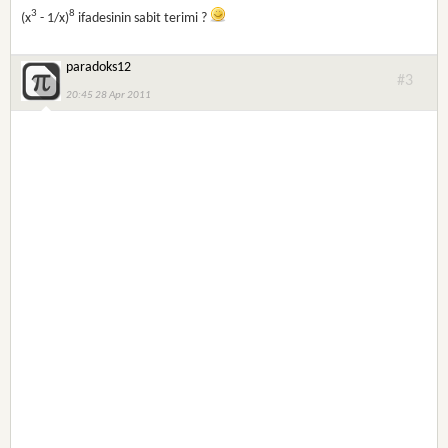
3
8
(x
- 1/x)
ifadesinin sabit terimi ?
paradoks12
#3
20:45 28 Apr 2011