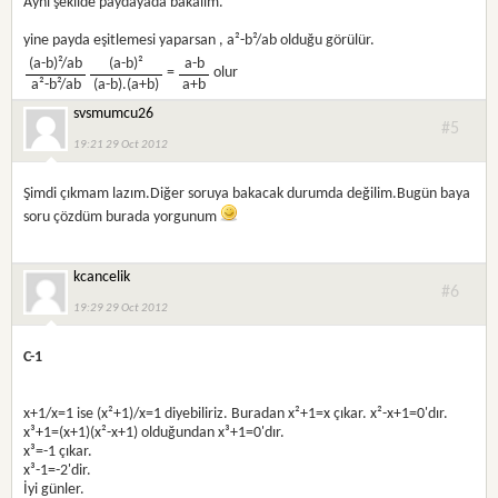
Aynı şekilde paydayada bakalım.
yine payda eşitlemesi yaparsan , a²-b²/ab olduğu görülür.
(a-b)²/ab
(a-b)²
a-b
=
olur
a²-b²/ab
(a-b).(a+b)
a+b
svsmumcu26
#5
19:21 29 Oct 2012
Şimdi çıkmam lazım.Diğer soruya bakacak durumda değilim.Bugün baya
soru çözdüm burada yorgunum
kcancelik
#6
19:29 29 Oct 2012
C-1
x+1/x=1 ise (x²+1)/x=1 diyebiliriz. Buradan x²+1=x çıkar. x²-x+1=0'dır.
x³+1=(x+1)(x²-x+1) olduğundan x³+1=0'dır.
x³=-1 çıkar.
x³-1=-2'dir.
İyi günler.