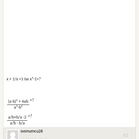
x + 1/x =1 ise x³-1=?
=?
(a-b)² + 4ab
a²-b²
=?
a/b+b/a -2
a/b - b/a
svsmumcu26
#2