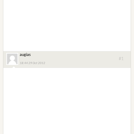
augias
#1
18:44 29 Oct 2012