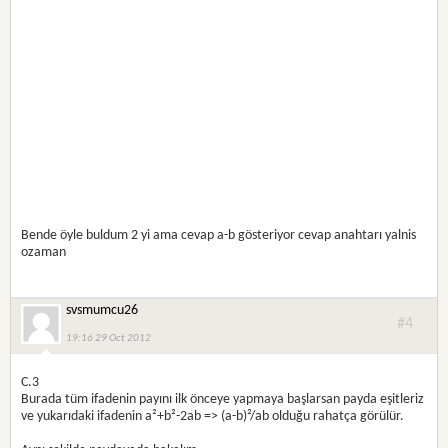
Bende öyle buldum 2 yi ama cevap a-b gösteriyor cevap anahtarı yalnis
ozaman
svsmumcu26
#4
19:16 29 Oct 2012
C.3
Burada tüm ifadenin payını ilk önceye yapmaya başlarsan payda eşitleriz
ve yukarıdaki ifadenin a²+b²-2ab => (a-b)²/ab olduğu rahatça görülür.