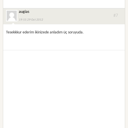
augias
#7
19:55 29 Oct 2012
Tesekkkur ederim ikinizede anladım üç soruyuda.