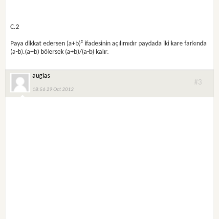
C.2
Paya dikkat edersen (a+b)² ifadesinin açılımıdır paydada iki kare farkında
(a-b).(a+b) bölersek (a+b)/(a-b) kalır.
augias
#3
18:56 29 Oct 2012