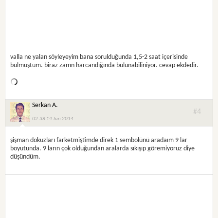
valla ne yalan söyleyeyim bana sorulduğunda 1,5-2 saat içerisinde
bulmuştum. biraz zamn harcandığında bulunabiliniyor. cevap ekdedir.
Serkan A.
#4
02:38 14 Jan 2014
şişman dokuzları farketmiştimde direk 1 sembolünü aradaım 9 lar
boyutunda. 9 ların çok olduğundan aralarda sıkışıp göremiyoruz diye
düşündüm.