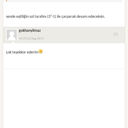
sende eşitliğin sol tarafını (3²-1) ile çarparak devam edeceksin.
gokhanyilmaz
#8
14:29 22 Aug 2011
çok teşekkür ederim