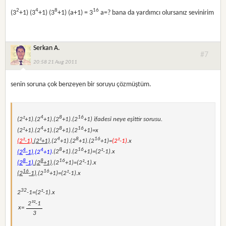
2
4
8
16
(3
+1) (3
+1) (3
+1) (a+1) = 3
a=? bana da yardımcı olursanız sevinirim
Serkan A.
#7
20:58 21 Aug 2011
senin soruna çok benzeyen bir soruyu çözmüştüm.
4
8
16
(2²+1).(2
+1).(2
+1).(2
+1) ifadesi neye eşittir sorusu.
4
8
16
(2²+1).(2
+1).(2
+1).(2
+1)=x
4
8
16
(2²-1)
.(2²+1)
.(2
+1).(2
+1).(2
+1)=
(2²-1)
.x
4
4
8
16
(2
-1)
.(2
+1)
.(2
+1).(2
+1)=(2²-1).x
8
8
16
(2
-1)
.(2
+1)
.(2
+1)=(2²-1).x
16
16
(2
-1)
.(2
+1)=(2²-1).x
32
2
-1=(2²-1).x
2³²-1
x=
3