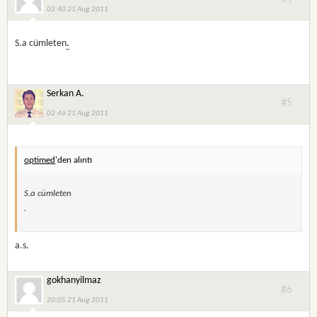
02:40 21 Aug 2011
S.a cümleten
.
Serkan A.
#5
02:46 21 Aug 2011
optimed
'den alıntı
S.a cümleten
.
a.s.
gokhanyilmaz
#6
20:05 21 Aug 2011