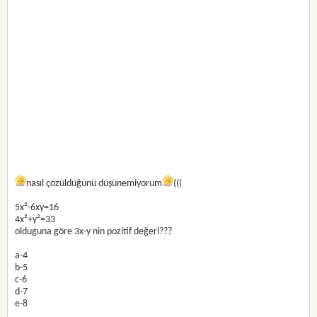
nasıl çözüldüğünü düşünemiyorum
(((
5x²-6xy=16
4x²+y²=33
olduguna göre 3x-y nin pozitif değeri???
a-4
b-5
c-6
d-7
e-8