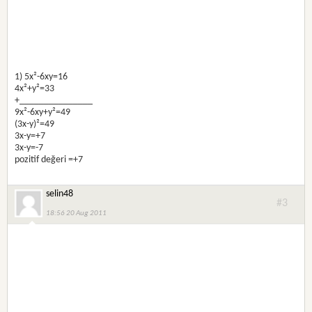
1) 5x²-6xy=16
4x²+y²=33
+_______________
9x²-6xy+y²=49
(3x-y)²=49
3x-y=+7
3x-y=-7
pozitif değeri =+7
selin48
#3
18:56 20 Aug 2011