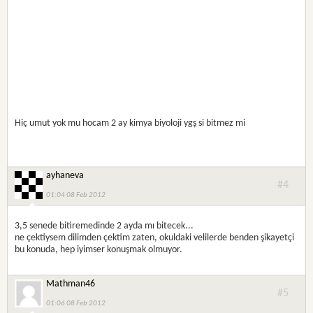
Hiç umut yok mu hocam 2 ay kimya biyoloji
ygs
si bitmez mi
ayhaneva
#4
01:04 08 Feb 2012
3,5 senede bitiremedinde 2 ayda mı bitecek...
ne çektiysem dilimden çektim zaten, okuldaki velilerde benden şikayetçi
bu konuda, hep iyimser konuşmak olmuyor.
Mathman46
#5
01:06 08 Feb 2012