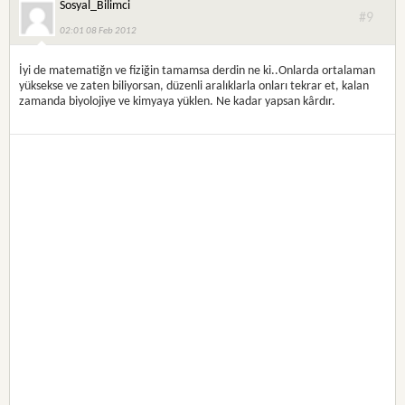
Sosyal_Bilimci
#9
02:01 08 Feb 2012
İyi de matematiğn ve fiziğin tamamsa derdin ne ki..Onlarda ortalaman
yüksekse ve zaten biliyorsan, düzenli aralıklarla onları tekrar et, kalan
zamanda biyolojiye ve kimyaya yüklen. Ne kadar yapsan kârdır.