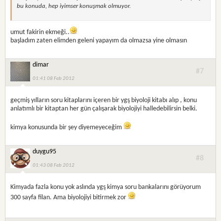
bu konuda, hep iyimser konuşmak olmuyor.
umut fakirin ekmeği..
başladım zaten elimden geleni yapayım da olmazsa yine olmasın
dimar
#7
01:41 08 Feb 2012
geçmiş yılların soru kitaplarını içeren bir
ygs
biyoloji kitabı alıp , konu
anlatımlı bir kitaptan her gün çalışarak biyolojiyi halledebilirsin belki.
kimya konusunda bir şey diyemeyeceğim
duygu95
#8
01:43 08 Feb 2012
Kimyada fazla konu yok aslında
ygs
kimya soru bankalarını görüyorum
300 sayfa filan. Ama biyolojiyi bitirmek zor