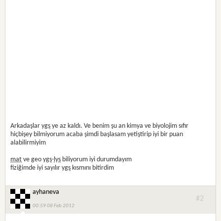
Arkadaşlar
ygs
ye az kaldı. Ve benim şu an kimya ve biyolojim sıfır
hiçbişey bilmiyorum acaba şimdi başlasam yetiştirip iyi bir puan
alabilirmiyim
mat
ve geo
ygs
-
lys
biliyorum iyi durumdayım
fiziğimde iyi sayılır
ygs
kısmını bitirdim
ayhaneva
#2
00:59 08 Feb 2012