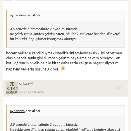
ayhaneva
'den alıntı
3,5 senede bitiremedinde 2 ayda mı bitecek...
ne çektiysem dilimden çektim zaten, okuldaki velilerde benden şikayetçi
bu konuda, hep iyimser konuşmak olmuyor.
hocam veliler e kendi duymak istediklerini söyleyeceksin ki iyi öğretmen
olasın bende senin gibi dilimden çektim baya ama baktım olmuyor.. en
kötü öğrencinin velisine bile biraz daha fazla çalışırsa başarır diyorum
napayım velilerin hoşuna gidiyor..
orkun44
#6
01:07 08 Feb 2012
ayhaneva
'den alıntı
3,5 senede bitiremedinde 2 ayda mı bitecek...
Ne çektiysem dilimden çektim zaten, okuldaki velilerde benden şikayetçi