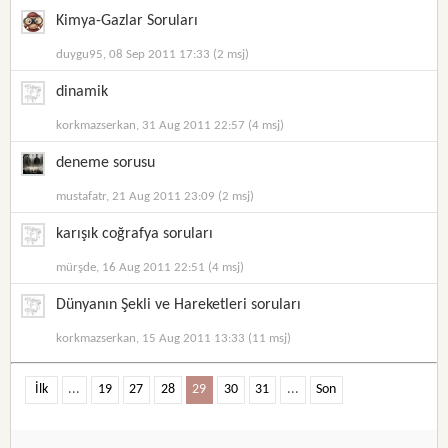
Kimya-Gazlar Soruları
duygu95, 08 Sep 2011 17:33 (2 msj)
dinamik
korkmazserkan, 31 Aug 2011 22:57 (4 msj)
deneme sorusu
mustafatr, 21 Aug 2011 23:09 (2 msj)
karışık coğrafya soruları
mürşde, 16 Aug 2011 22:51 (4 msj)
Dünyanın Şekli ve Hareketleri soruları
korkmazserkan, 15 Aug 2011 13:33 (11 msj)
İlk
...
19
27
28
29
30
31
...
Son