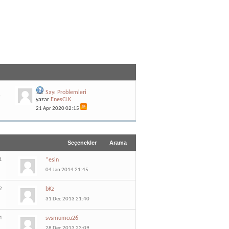
5
Sayı Problemleri
6
yazar
EnesCLK
21 Apr 2020
02:15
Seçenekler
Arama
1
*esin
04 Jan 2014 21:45
2
bKz
31 Dec 2013 21:40
4
svsmumcu26
28 Dec 2013 23:09