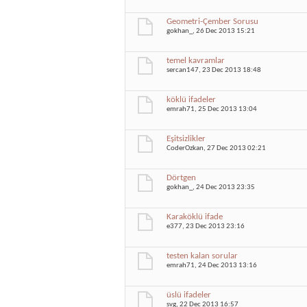
Geometri-Çember Sorusu
gokhan_
, 26 Dec 2013 15:21
temel kavramlar
sercan147
, 23 Dec 2013 18:48
köklü ifadeler
emrah71
, 25 Dec 2013 13:04
Eşitsizlikler
CoderOzkan
, 27 Dec 2013 02:21
Dörtgen
gokhan_
, 24 Dec 2013 23:35
Karaköklü ifade
e377
, 23 Dec 2013 23:16
testen kalan sorular
emrah71
, 24 Dec 2013 13:16
üslü ifadeler
svg
, 22 Dec 2013 16:57