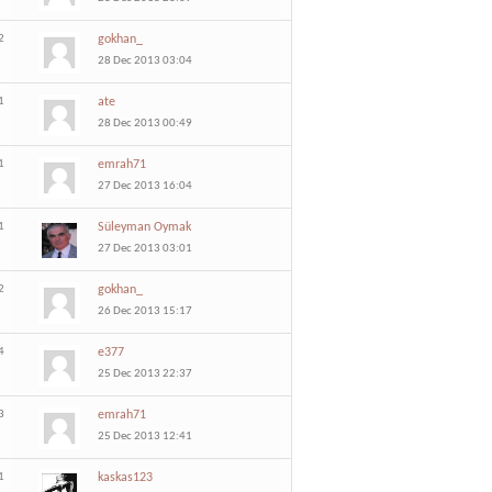
2
gokhan_
28 Dec 2013 03:04
1
ate
28 Dec 2013 00:49
1
emrah71
27 Dec 2013 16:04
1
Süleyman Oymak
27 Dec 2013 03:01
2
gokhan_
26 Dec 2013 15:17
4
e377
25 Dec 2013 22:37
3
emrah71
25 Dec 2013 12:41
1
kaskas123