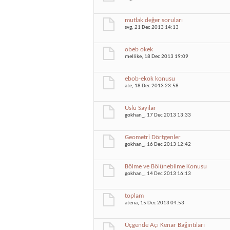
mutlak değer soruları
svg
, 21 Dec 2013 14:13
obeb okek
mellike
, 18 Dec 2013 19:09
ebob-ekok konusu
ate
, 18 Dec 2013 23:58
Üslü Sayılar
gokhan_
, 17 Dec 2013 13:33
Geometri Dörtgenler
gokhan_
, 16 Dec 2013 12:42
Bölme ve Bölünebilme Konusu
gokhan_
, 14 Dec 2013 16:13
toplam
atena
, 15 Dec 2013 04:53
Üçgende Açı Kenar Bağıntıları