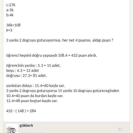
c:27k
a:5k
b:4k
36k=108
k=3
3 yanlıs 2 dogruyu goturuyormus. her net 4 puamıs. aldıgı puan ?
öğrenci hepsini doğru yapsaydı 108.4 = 432 puan alırdı.
öğrencinin yanlısı : 5.3 = 15 adet.
boşu : 4.3 = 12 adet
doğrusu : 27.3= 81 adet.
yanlıstan dolayı : 15.4=60 kaybı var.
3 yanlıs 2 dogruyu goturuyorsa 15 yanlıs 10 dogruyu gotureceginden
10.4=40 puan da burdan kaybı var.
12.4=48 puan boştan kaybı var.
432 - ( 148 ) = 284
gökberk
#5