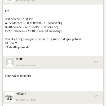
18:43 09 Mar 2012
C-2
360 derece = 108 soru
A= 50 derece = 50.108/360 = 15 soru yanlış
B=40 derece = 40.108/360 = 12 soru boş
C=270 derece= 270.108/360= 81 soru doğru
3 yanlış 2 doğruyu goturuyorsa, 15 yanlış 10 doğru goturur.
81-10=71
71.4=284 puan alır
atena
#6
18:48 09 Mar 2012
eline sağlık gökberk
gökberk
#7
18:48 09 Mar 2012