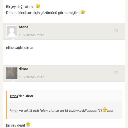
Birşey değil atena
Dimar, ikinci soru için çözümünü görmemiştim
atena
#8
18:50 09 Mar 2012
eline sağlık dimar
dimar
#9
18:50 09 Mar 2012
atena
'den alıntı
hı
mm
ya şekilli açılı falan olunca zor bi çözüm bekliyodum???
saol
bir şey değil