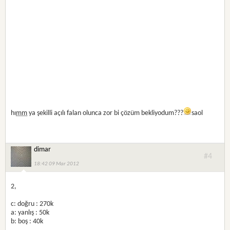
hı
mm
ya şekilli açılı falan olunca zor bi çözüm bekliyodum???
saol
dimar
#4
18:42 09 Mar 2012
2,
c: doğru : 270k
a: yanlış : 50k
b: boş : 40k