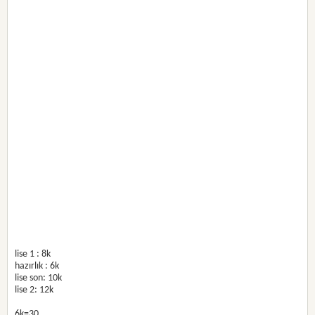
lise 1 : 8k
hazırlık : 6k
lise son: 10k
lise 2: 12k
6k=30