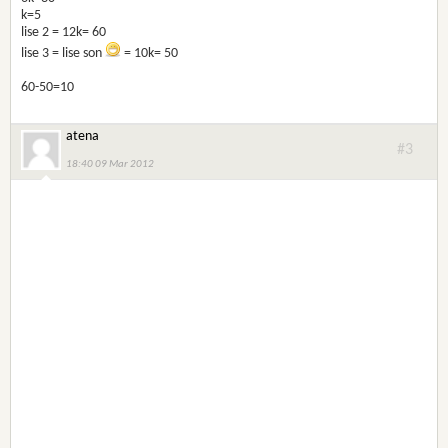
k=5
lise 2 = 12k= 60
lise 3 = lise son
= 10k= 50
60-50=10
atena
#3
18:40 09 Mar 2012