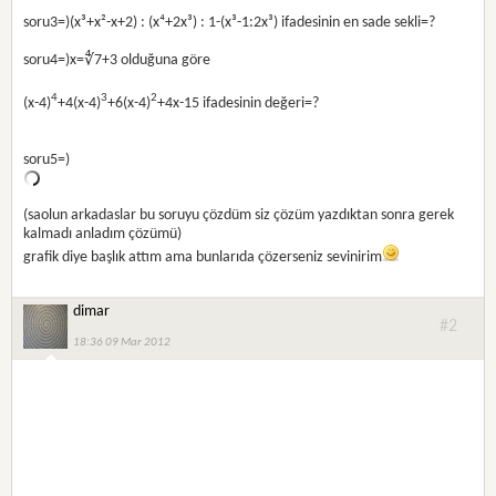
soru3=)(x³+x²-x+2) : (x⁴+2x³) : 1-(x³-1:2x³) ifadesinin en sade sekli=?
soru4=)x=∜7+3 olduğuna göre
4
3
2
(x-4)
+4(x-4)
+6(x-4)
+4x-15 ifadesinin değeri=?
soru5=)
(saolun arkadaslar bu soruyu çözdüm siz çözüm yazdıktan sonra gerek
kalmadı anladım çözümü)
grafik diye başlık attım ama bunlarıda çözerseniz sevinirim
dimar
#2
18:36 09 Mar 2012