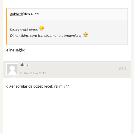
gökberk
'den alıntı
Birşey değil atena
Dimar, ikinci soru için çözümünü görmemiştim
eline sağlık
atena
#10
20:06 09 Mar 2012
diğer sorularıda çözebilecek varmı???