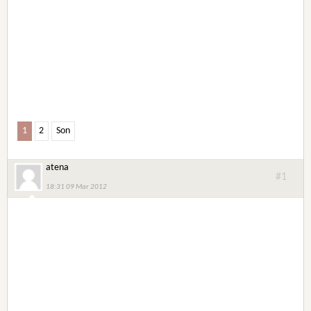
1
2
Son
atena
#1
18:31 09 Mar 2012