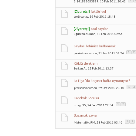
1
3.141592653589
, 10 Feb 2011 20:42
[Ziyaretçi]
faktöriyel
sevğicanay
, 16 Feb 2011 18:48
[Ziyaretçi]
asal sayılar
uğurcan duman
, 18 Feb 2011 02:56
Sayıları lehinize kullanmak
1
2
gereksizyorumcu
, 21 Jan 2011 08:24
Köklü denklem
Serkan A.
, 12 Feb 2011 13:37
La Liga 'da kaçıncı hafta oynanıyor?
1
2
gereksizyorumcu
, 29 Oct 2010 23:10
Karekök Sorusu
1
2
duygu95
, 24 Feb 2011 22:34
Basamak sayısı
1
2
MatematikciFM
, 23 Feb 2011 03:46