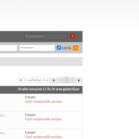
hatırla
3 sayfadan 2.si
1
2
3
30 adet sonuçtan 11 ile 20 arası gösteriliyor
Forum:
Özel matematik soruları
Forum:
mcu
Özel matematik soruları
Forum:
mcu
Özel matematik soruları