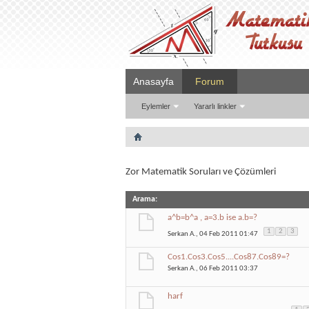
Anasayfa
Forum
Eylemler
Yararlı linkler
Zor Matematik Soruları ve Çözümleri
Arama
:
a^b=b^a , a=3.b ise a.b=?
1
2
3
Serkan A.
, 04 Feb 2011 01:47
Cos1.Cos3.Cos5....Cos87.Cos89=?
Serkan A.
, 06 Feb 2011 03:37
harf