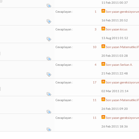
2
11 Feb 2011 00:37
Cevaplayan :
1
Son yazan
gereksizyoru
16 Feb 2011 20:52
Cevaplayan :
3
Son yazan
kicus
13 Aug 2011 01:52
Cevaplayan :
10
Son yazan
Matematikci
20 Feb 2011 03:28
Cevaplayan :
4
Son yazan
Serkan A.
21 Feb 2011 22:48
Cevaplayan :
17
Son yazan
gereksizyoru
02 Mar 2011 21:14
Cevaplayan :
11
Son yazan
Matematikci
26 Feb 2011 09:20
Cevaplayan :
11
Son yazan
gereksizyoru
26 Feb 2011 18:36