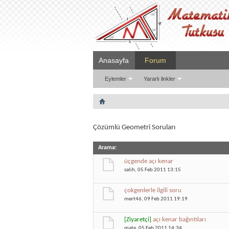
Anasayfa
Forum
Eylemler
Yararlı linkler
Çözümlü Geometri Soruları
Arama
:
üçgende açı kenar
salih
, 05 Feb 2011 13:15
çokgenlerle ilgili soru
mert46
, 09 Feb 2011 19:19
[Ziyaretçi]
açı kenar bağıntıları
mate
, 05 Feb 2011 14:34