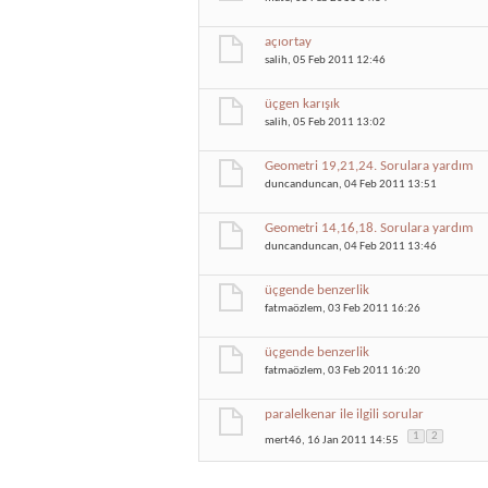
açıortay
salih
, 05 Feb 2011 12:46
üçgen karışık
salih
, 05 Feb 2011 13:02
Geometri 19,21,24. Sorulara yardım
duncanduncan
, 04 Feb 2011 13:51
Geometri 14,16,18. Sorulara yardım
duncanduncan
, 04 Feb 2011 13:46
üçgende benzerlik
fatmaözlem
, 03 Feb 2011 16:26
üçgende benzerlik
fatmaözlem
, 03 Feb 2011 16:20
paralelkenar ile ilgili sorular
1
2
mert46
, 16 Jan 2011 14:55