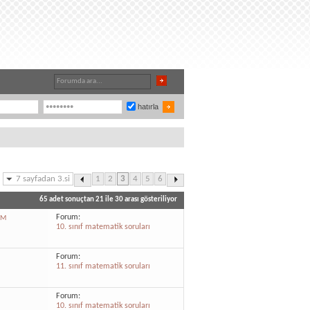
hatırla
7 sayfadan 3.si
1
2
3
4
5
6
65 adet sonuçtan 21 ile 30 arası gösteriliyor
Forum:
FM
10. sınıf matematik soruları
Forum:
11. sınıf matematik soruları
Forum:
10. sınıf matematik soruları