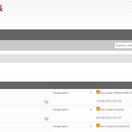
Cevaplayan :
4
Son yazan
Matematikci
16 Feb 2011 21:42
Cevaplayan :
2
Son yazan
mert46
09 Feb 2011 21:47
Cevaplayan :
1
Son yazan
paradoks12