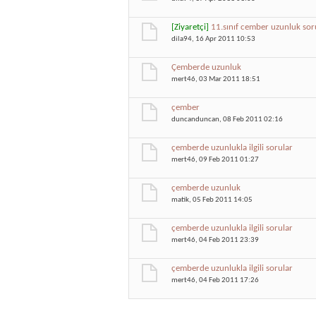
[Ziyaretçi]
11.sınıf cember uzunluk sor
dila94
, 16 Apr 2011 10:53
Çemberde uzunluk
mert46
, 03 Mar 2011 18:51
çember
duncanduncan
, 08 Feb 2011 02:16
çemberde uzunlukla ilgili sorular
mert46
, 09 Feb 2011 01:27
çemberde uzunluk
matik
, 05 Feb 2011 14:05
çemberde uzunlukla ilgili sorular
mert46
, 04 Feb 2011 23:39
çemberde uzunlukla ilgili sorular
mert46
, 04 Feb 2011 17:26