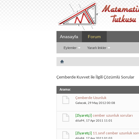
Anasayfa
Forum
Eylemler
Yararlı linkler
Çemberde Kuvvet ile İlgili Çözümlü Sorular
Arama
:
Çemberde Uzunluk
Gelecek
, 29 May 2012 00:08
[Ziyaretçi]
cember uzunluk soruları
dila94
, 17 Apr 2011 11:01
[Ziyaretçi]
11.sınıf cember uzunluk sor
dila94
, 17 Apr 2011 01:03