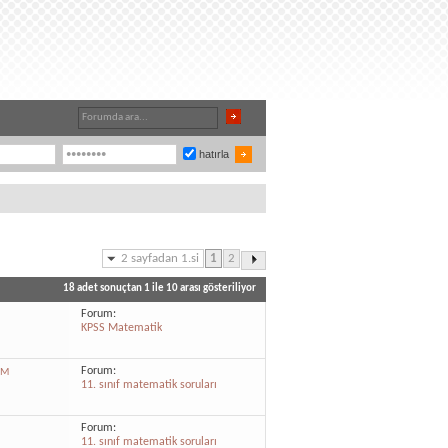
hatırla
2 sayfadan 1.si
1
2
18 adet sonuçtan 1 ile 10 arası gösteriliyor
Forum:
KPSS Matematik
Forum:
FM
11. sınıf matematik soruları
Forum:
11. sınıf matematik soruları