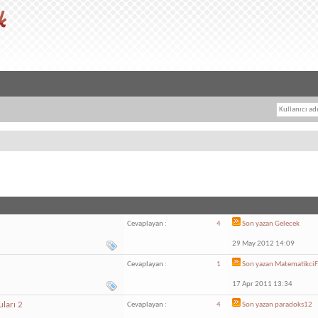
Cevaplayan :
4
Son yazan
Gelecek
29 May 2012 14:09
Cevaplayan :
1
Son yazan
Matematikci
17 Apr 2011 13:34
uları 2
Cevaplayan :
4
Son yazan
paradoks12