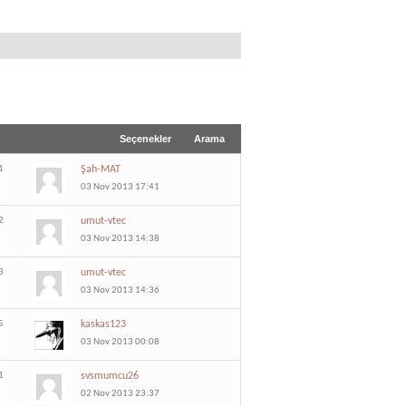
Seçenekler
Arama
1
Şah-MAT
03 Nov 2013 17:41
2
umut-vtec
03 Nov 2013 14:38
3
umut-vtec
03 Nov 2013 14:36
5
kaskas123
03 Nov 2013 00:08
1
svsmumcu26
02 Nov 2013 23:37