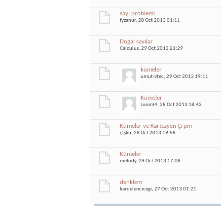
sayı problemi
fyzanur
, 28 Oct 2013 01:11
Dogal sayılar
Calculus
, 29 Oct 2013 21:29
kümeler
umut-vtec
, 29 Oct 2013 19:11
Kümeler
Jooml4
, 28 Oct 2013 18:42
Kümeler ve Kartezyen Çrpm
çlşkn
, 28 Oct 2013 19:58
Kümeler
melody
, 29 Oct 2013 17:08
denklem
kardelencicegi
, 27 Oct 2013 01:21