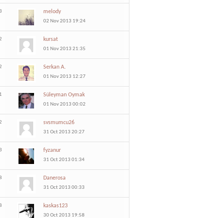
3
melody
02 Nov 2013 19:24
2
kursat
01 Nov 2013 21:35
2
Serkan A.
01 Nov 2013 12:27
1
Süleyman Oymak
01 Nov 2013 00:02
2
svsmumcu26
31 Oct 2013 20:27
3
fyzanur
31 Oct 2013 01:34
8
Danerosa
31 Oct 2013 00:33
8
kaskas123
30 Oct 2013 19:58