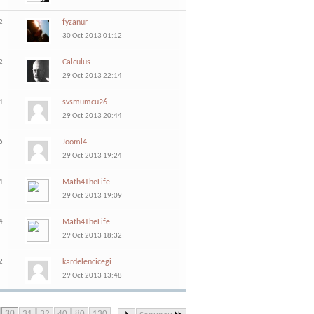
2
fyzanur
30 Oct 2013 01:12
2
Calculus
29 Oct 2013 22:14
4
svsmumcu26
29 Oct 2013 20:44
6
Jooml4
29 Oct 2013 19:24
4
Math4TheLife
29 Oct 2013 19:09
4
Math4TheLife
29 Oct 2013 18:32
2
kardelencicegi
29 Oct 2013 13:48
30
31
32
40
80
130
...