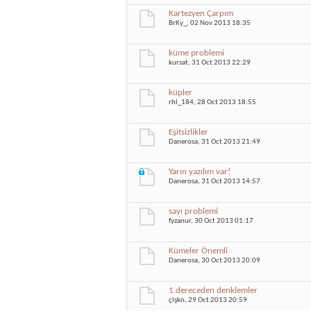
Kartezyen Çarpım
BrKy_
, 02 Nov 2013 18:35
küme problemi
kursat
, 31 Oct 2013 22:29
küpler
rhl_184
, 28 Oct 2013 18:55
Eşitsizlikler
Danerosa
, 31 Oct 2013 21:49
Yarın yazılım var!
Danerosa
, 31 Oct 2013 14:57
sayı problemi
fyzanur
, 30 Oct 2013 01:17
Kümeler Önemli
Danerosa
, 30 Oct 2013 20:09
1.dereceden denklemler
çlşkn
, 29 Oct 2013 20:59