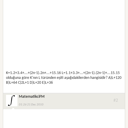
K=1.2+3.4+...+(2n-1).2n+...+15.16 L=1.1+3.3+...+(2n-1).(2n-1)+...15.15
olduğuna göre K'nın L türünden eşiti aşağıdakilerden hangisidir? A)L+120
B)L+64 C)2L+1 D)L+20 E)L+36
MatematikciFM
#2
01:26 21 Dec 2010