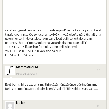
cevabınız güzel bende bir çözüm ekleyeyim K ve L alta alta yazılıp taraf
tarafa çıkarılırsa, K-L sonucunun 1+3+5+....+15 olduğu görülür. (alt alta
gelen her terimde ortak çarpan var dikkat edilirse, ortak çarpan
parantezi her terime uygulanırsa yukardaki sonuç elde edilir)
1+3+5+....+15 ifadesinin formülü zaten belli n kareydi
2n-1= 15 ise n=8 olur. 8in kareside 64 dür.
k-l=64 ise k=l+64 olur
MatematikciFM
#4
02:41 21 Dec 2010
Evet ben işi biraz uzatmışım. Sizin çözümünüzü önce düşündüm ama
farkı göremedim Sonra dedim ki en iyi yol bildiğin yoldur. Yürü ya F....
kraliçe
#5