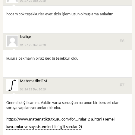
01:27 25 Dec 2010
hocam cok teşekkürler evet sizin işlem uzun olmuş ama anladım
kraliçe
#6
01:27 25 Dec 2010
kusura bakmayın biraz geç bi teşekkür oldu
MatematikciFM
#7
01:56 25 Dec 2010
Önemli değil canım. Vaktin varsa sorduğun sorunun bir benzeri olan
soruya yapılan yorumları bir oku.
https://www.matematiktutkusu.com/for...rular-2-a.html (Temel
kavramlar ve sayı sistemleri ile ilgili sorular 2)