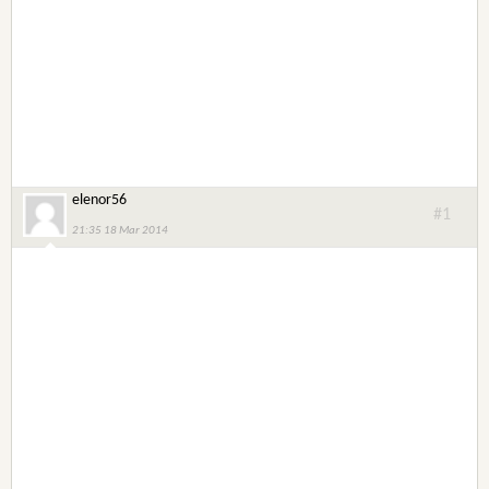
elenor56
#1
21:35 18 Mar 2014