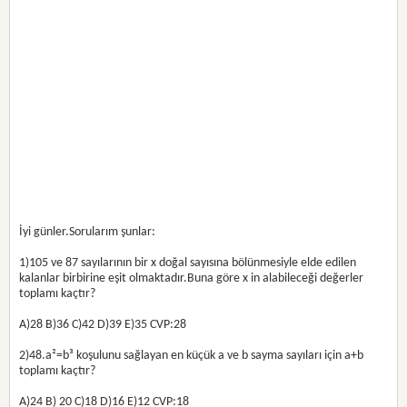
İyi günler.Sorularım şunlar:
1)105 ve 87 sayılarının bir x doğal sayısına bölünmesiyle elde edilen
kalanlar birbirine eşit olmaktadır.Buna göre x in alabileceği değerler
toplamı kaçtır?
A)28 B)36 C)42 D)39 E)35 CVP:28
2)48.a²=b³ koşulunu sağlayan en küçük a ve b sayma sayıları için a+b
toplamı kaçtır?
A)24 B) 20 C)18 D)16 E)12 CVP:18