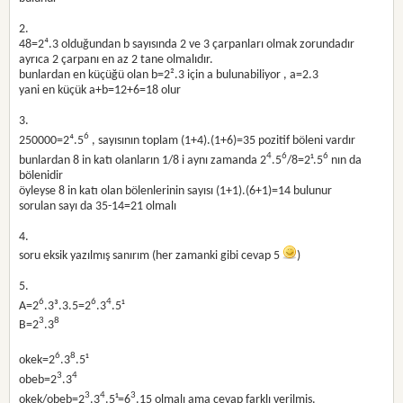
2.
48=2⁴.3 olduğundan b sayısında 2 ve 3 çarpanları olmak zorundadır
ayrıca 2 çarpanı en az 2 tane olmalıdır.
bunlardan en küçüğü olan b=2².3 için a bulunabiliyor , a=2.3
yani en küçük a+b=12+6=18 olur
3.
6
250000=2⁴.5
, sayısının toplam (1+4).(1+6)=35 pozitif böleni vardır
4
6
6
bunlardan 8 in katı olanların 1/8 i aynı zamanda 2
.5
/8=2¹.5
nın da
bölenidir
öyleyse 8 in katı olan bölenlerinin sayısı (1+1).(6+1)=14 bulunur
sorulan sayı da 35-14=21 olmalı
4.
soru eksik yazılmış sanırım (her zamanki gibi cevap 5
)
5.
6
6
4
A=2
.3³.3.5=2
.3
.5¹
3
8
B=2
.3
6
8
okek=2
.3
.5¹
3
4
obeb=2
.3
3
4
3
okek/obeb=2
.3
.5¹=6
.15 olmalı ama cevap farklı verilmiş.