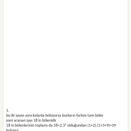
1.
bu iki sayıyı aynı kalanla bölüyorsa bunların farkını tam böler
yani aranan sayı 18 in bölenidir
18 in bölenlerinin toplamı da 18=2.3² olduğundan (1+2).(1+3+9)=39
bulunur