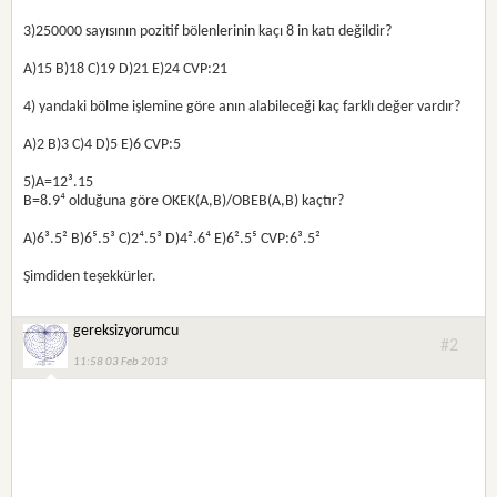
3)250000 sayısının pozitif bölenlerinin kaçı 8 in katı değildir?
A)15 B)18 C)19 D)21 E)24 CVP:21
4) yandaki bölme işlemine göre anın alabileceği kaç farklı değer vardır?
A)2 B)3 C)4 D)5 E)6 CVP:5
5)A=12³.15
B=8.9⁴ olduğuna göre OKEK(A,B)/OBEB(A,B) kaçtır?
A)6³.5² B)6⁵.5³ C)2⁴.5³ D)4².6⁴ E)6².5⁵ CVP:6³.5²
Şimdiden teşekkürler.
gereksizyorumcu
#2
11:58 03 Feb 2013