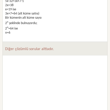
5x-32=3x+7-1
2x=38
x=19 ise
3x+7=64 (alt küme satısı)
Bir kümenin alt küme saysı
n
2
şeklinde bulnuyordu;
n
2
=64 ise
n=6
Diğer çözümlü sorular alttadır.