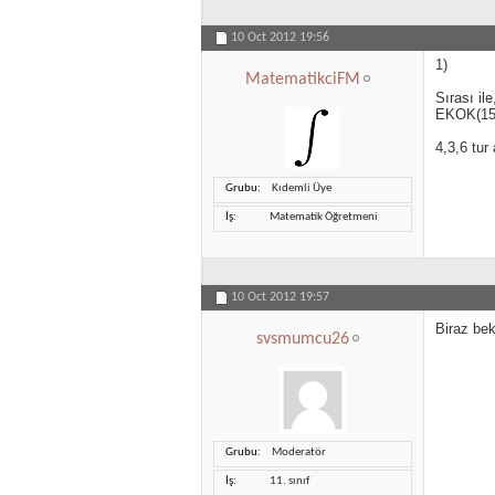
10 Oct 2012
19:56
1)
MatematikciFM
Sırası il
EKOK(15
4,3,6 tur 
Grubu
Kıdemli Üye
İş
Matematik Öğretmeni
10 Oct 2012
19:57
Biraz be
svsmumcu26
Grubu
Moderatör
İş
11. sınıf