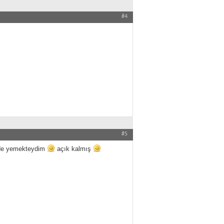
#4
#5
alde yemekteydim
açık kalmış