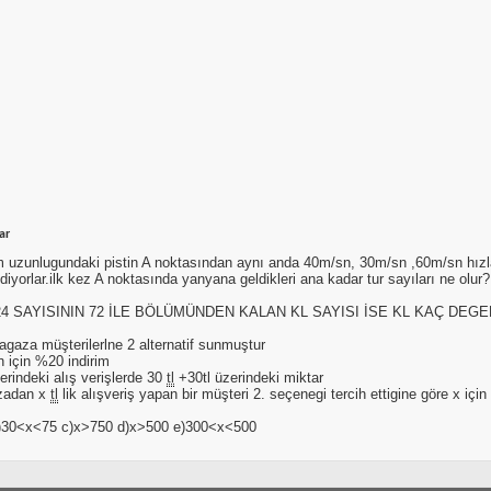
ar
m uzunlugundaki pistin A noktasından aynı anda 40m/sn, 30m/sn ,60m/sn hızl
diyorlar.ilk kez A noktasında yanyana geldikleri ana kadar tur sayıları ne olur?
24 SAYISININ 72 İLE BÖLÜMÜNDEN KALAN KL SAYISI İSE KL KAÇ DEGE
agaza müşterilerlne 2 alternatif sunmuştur
n için %20 indirim
rindeki alış verişlerde 30
tl
+30tl üzerindeki miktar
zadan x
tl
lik alışveriş yapan bir müşteri 2. seçenegi tercih ettigine göre x için
)30<x<75 c)x>750 d)x>500 e)300<x<500