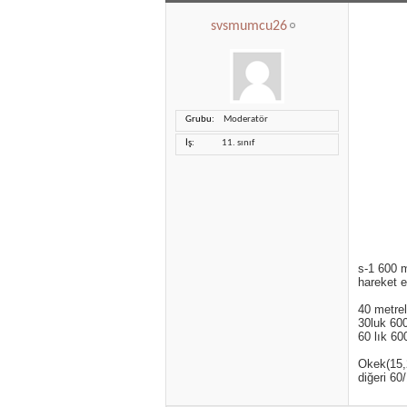
svsmumcu26
Grubu
Moderatör
İş
11. sınıf
s-1 600 
hareket e
40 metre
30luk 60
60 lık 60
Okek(15,2
diğeri 60/