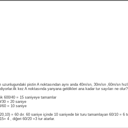
m uzunlugundaki pistin A noktasından aynı anda 40m/sn, 30m/sn ,60m/sn hızl
diyorlar.ilk kez A noktasında yanyana geldikleri ana kadar tur sayıları ne olur?
lik 600/40 = 15 saniyeye tamamlar
0/30 = 20 saniye
0/60 = 10 saniye
0,10) = 60 dır. 60 saniye içinde 10 saniyede bir turu tamamlayan 60/10 = 6 tu
15= 4 , diğeri 60/20 =3 tur atarlar.