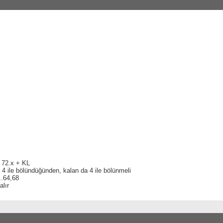
72.x + KL
 4 ile bölündüğünden, kalan da 4 ile bölünmeli
...64,68
alır