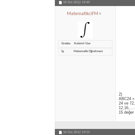
10 Oct 2012
19:49
MatematikciFM
Grubu
Kıdemli Üye
İş
Matematik Öğretmeni
2)
ABC24 = 
24 ve 72,
12,16,...
15 değer 
10 Oct 2012
19:55