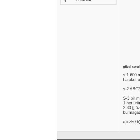
İş
Üniversite
güzel sorul
s-1 600 
hareket e
s-2 ABC
S-3 bir m
1.her ürü
2.30
tl
üze
bu maga
a)x>50 b