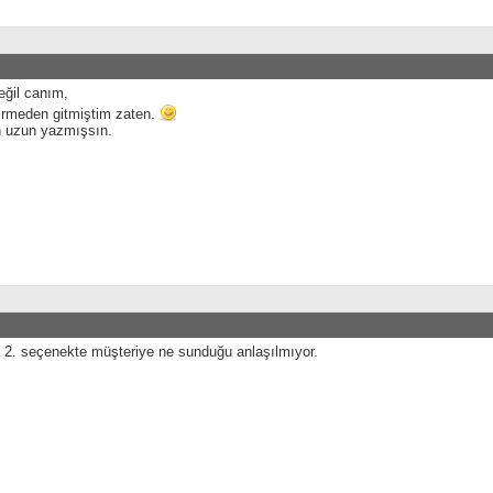
eğil canım,
irmeden gitmiştim zaten.
 uzun yazmışsın.
a 2. seçenekte müşteriye ne sunduğu anlaşılmıyor.