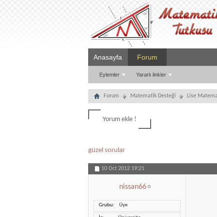
Anasayfa
Forum
Eylemler
Yararlı linkler
Forum
Matematik Desteği
Lise Matema
Yorum ekle !
güzel sorular
10 Oct 2012
19:21
nissan66
Grubu
Üye