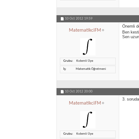
10 Oct 2012
19:59
Önemli d
MatematikciFM
Ben kest
Sen uzun
Grubu
Kıdemli Üye
İş
Matematik Öğretmeni
10 Oct 2012
20:00
3. sorud
MatematikciFM
Grubu
Kıdemli Üye