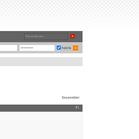
hatırla
Seçenekler
#1