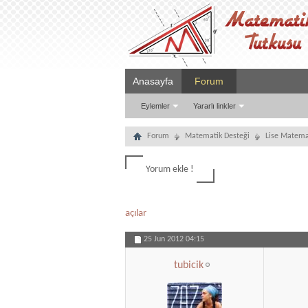
Anasayfa
Forum
Eylemler
Yararlı linkler
Forum
Matematik Desteği
Lise Matema
Yorum ekle !
açılar
25 Jun 2012
04:15
tubicik