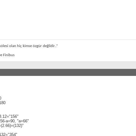
ölesi olan hiç kimse özgür değildir..”
e Finibus
0
180
3.12="156"
156-a=90, "a=66"
(2.66)=(132)"
132="354"