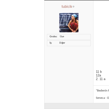
tubicik
Grubu
Üye
İş
Diğer
11 b
12a
2. 11 a
”Bedenin k
Seneca - D