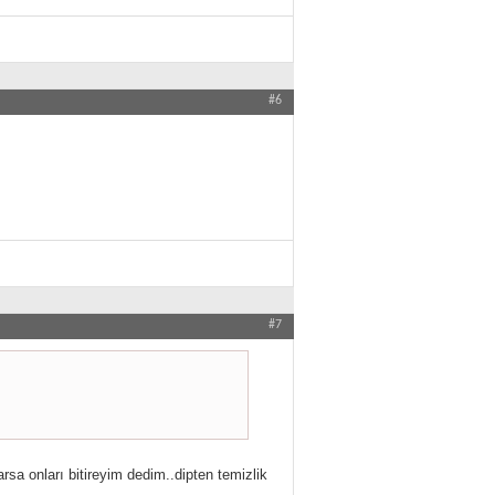
#6
#7
sa onları bitireyim dedim..dipten temizlik