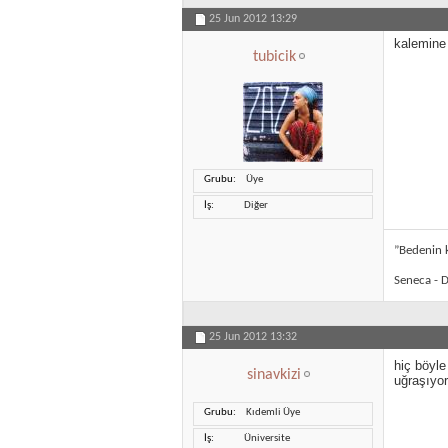
25 Jun 2012
13:29
kalemine
tubicik
Grubu
Üye
İş
Diğer
”Bedenin k
Seneca - D
25 Jun 2012
13:32
hiç böyle
sinavkizi
uğraşıyor
Grubu
Kıdemli Üye
İş
Üniversite