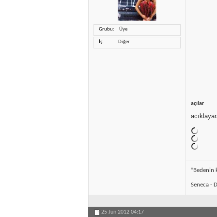
Grubu
Üye
İş
Diğer
açılar
acıklayar
”Bedenin k
Seneca - D
25 Jun 2012
04:17