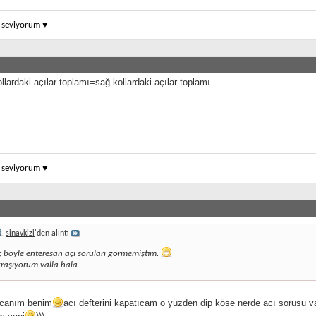
k seviyorum ♥
ollardaki açılar toplamı=sağ kollardaki açılar toplamı
k seviyorum ♥
sinavkizi
'den alıntı
ç böyle enteresan açı soruları görmemiştim.
raşıyorum valla hala
 canım benim
acı defterini kapatıcam o yüzden dip köse nerde acı sorusu var