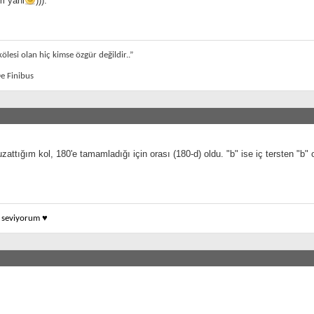
m yani
))).
ölesi olan hiç kimse özgür değildir..”
e Finibus
uzattığım kol, 180'e tamamladığı için orası (180-d) oldu. "b" ise iç tersten "b"
k seviyorum ♥