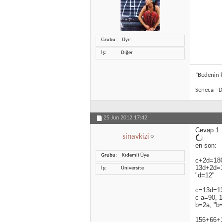
Grubu
Üye
İş
Diğer
”Bedenin k
Seneca - D
25 Jun 2012
17:42
Cevap 1.
sinavkizi
en son:
Grubu
Kıdemli Üye
c+2d=18
13d+2d=
İş
Üniversite
"d=12"
c=13d=1
c-a=90, 
b=2a, "b=
156+66+