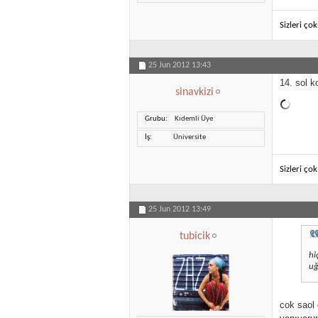
Sizleri ço
25 Jun 2012
13:43
14. sol k
sinavkizi
Grubu
Kıdemli Üye
İş
Üniversite
Sizleri ço
25 Jun 2012
13:49
tubicik
hi
uğ
cok saol