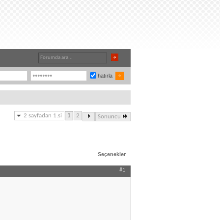
hatırla
2 sayfadan 1.si
1
2
Sonuncu
Seçenekler
#1