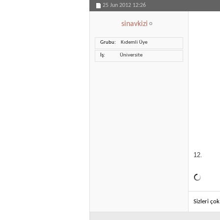
25 Jun 2012
12:26
sinavkizi
Grubu
Kıdemli Üye
İş
Üniversite
12.
Sizleri ço