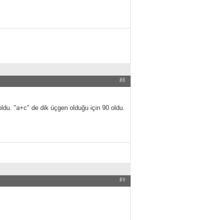
#8
 oldu. "a+c" de dik üçgen olduğu için 90 oldu.
#9