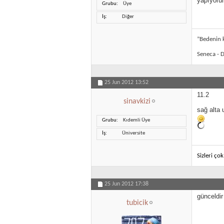
yapıyoru
Grubu
Üye
İş
Diğer
”Bedenin k
Seneca - D
25 Jun 2012
13:52
11.2
sinavkizi
sağ alta 
Grubu
Kıdemli Üye
İş
Üniversite
Sizleri ço
25 Jun 2012
17:38
günceldir
tubicik