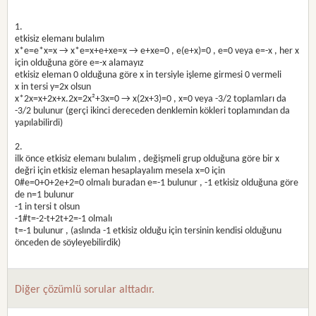
1.
etkisiz elemanı bulalım
x*e=e*x=x → x*e=x+e+xe=x → e+xe=0 , e(e+x)=0 , e=0 veya e=-x , her x
için olduğuna göre e=-x alamayız
etkisiz eleman 0 olduğuna göre x in tersiyle işleme girmesi 0 vermeli
x in tersi y=2x olsun
x*2x=x+2x+x.2x=2x²+3x=0 → x(2x+3)=0 , x=0 veya -3/2 toplamları da
-3/2 bulunur (gerçi ikinci dereceden denklemin kökleri toplamından da
yapılabilirdi)
2.
ilk önce etkisiz elemanı bulalım , değişmeli grup olduğuna göre bir x
değri için etkisiz eleman hesaplayalım mesela x=0 için
0#e=0+0+2e+2=0 olmalı buradan e=-1 bulunur , -1 etkisiz olduğuna göre
de n=1 bulunur
-1 in tersi t olsun
-1#t=-2-t+2t+2=-1 olmalı
t=-1 bulunur , (aslında -1 etkisiz olduğu için tersinin kendisi olduğunu
önceden de söyleyebilirdik)
Diğer çözümlü sorular alttadır.