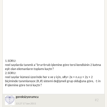
1.SORU:
reel sayılarda tanımlı a*b=a+b+ab işlemine göre tersi kendisinin 2 katına
eşit olan elemanların toplamı kaçtır?
2.SORU:
reel sayılar kümesi üzerinde her x ve y için, x#y= 2x + n.x.y + 2y + 2
biçiminde tanımlanıyor.(R,#) sistemi değişmeli grup olduğuna göre, -1 in
# işlemine göre tersi kaçtır?
gereksizyorumcu
#2
13:27 17 Jan 2011