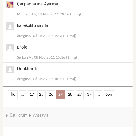
Çarpanlarına Ayırma
Mhatematik, 11 Nov 2011 20:16 (3 msj)
kareköklü sayılar
duygu95, 08 Nov 2011 22:34 (1 msj)
proje
Serkan A., 08 Nov 2011 15:16 (1 msj)
Denklemler
duygu95, 08 Nov 2011 00:21 (1 msj)
İlk
...
17
25
26
27
28
29
37
...
Son
Üst Forum
Anasayfa