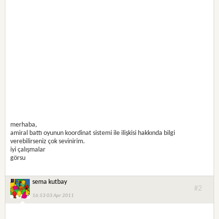
merhaba,
amiral battı oyunun koordinat sistemi ile ilişkisi hakkında bilgi
verebilirseniz çok sevinirim.
iyi çalışmalar
görsu
sema kutbay
#2
16:53 03 Apr 2011