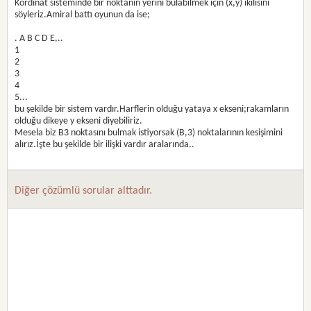
Kordinat sisteminde bir noktanın yerini bulabilmek için (x,y) ikilisini
söyleriz.Amiral battı oyunun da ise;
. A B C D E,..
1
2
3
4
5...
bu şekilde bir sistem vardır.Harflerin olduğu yataya x ekseni;rakamların
olduğu dikeye y ekseni diyebiliriz.
Mesela biz B3 noktasını bulmak istiyorsak (B,3) noktalarının kesişimini
alırız.İşte bu şekilde bir ilişki vardır aralarında..
Diğer çözümlü sorular alttadır.