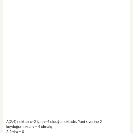
A(2,4) noktası x=2 için y=4 olduğu noktadır. Yani x yerine 2
koyduğumuzda y = 4 olmalı;
2.2-4-a = 0