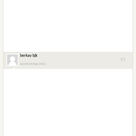
berkay bjk
#1
16:04 03 Feb 2011