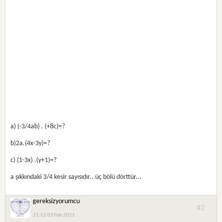
a) (-3/4ab) . (+8c)=?
b)2a.(4x-3y)=?
c) (1-3x) .(y+1)=?
a şıkkındaki 3/4 kesir sayısıdır.. üç bölü dörttür...
gereksizyorumcu
#2
21:52 03 Feb 2011