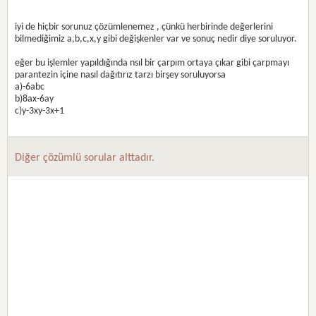
iyi de hiçbir sorunuz çözümlenemez , çünkü herbirinde değerlerini
bilmediğimiz a,b,c,x,y gibi değişkenler var ve sonuç nedir diye soruluyor.
eğer bu işlemler yapıldığında nsıl bir çarpım ortaya çıkar gibi çarpmayı
parantezin içine nasıl dağıtırız tarzı birşey soruluyorsa
a)-6abc
b)8ax-6ay
c)y-3xy-3x+1
Diğer çözümlü sorular alttadır.