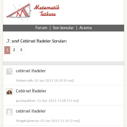
Forum
|
Son konular
|
Arama
.7. sınıf Cebirsel İfadeler Soruları
1
2
3
cebirsel ifadeler
Matem-atik: 02 Jun 2011 16:20 (6 msj)
Cebirsel İfadeler
gunespakkan: 15 Apr 2012 13:28 (13 msj)
cebirsel ifadeler
SimgeKajmeran: 03 Jun 2011 11:10 (2 msj)