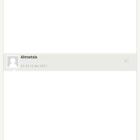
Ahmetxix
#1
16:46 11 Apr 2011