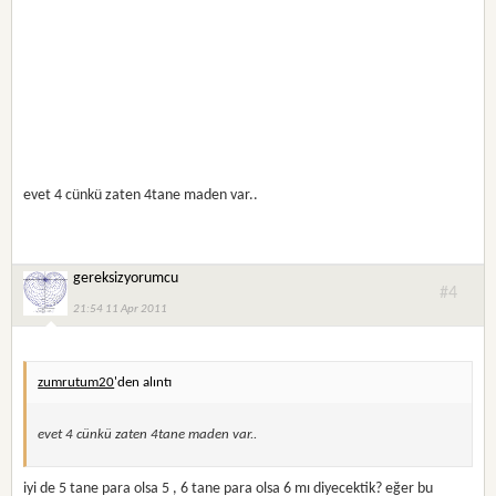
evet 4 cünkü zaten 4tane maden var..
gereksizyorumcu
#4
21:54 11 Apr 2011
zumrutum20
'den alıntı
evet 4 cünkü zaten 4tane maden var..
iyi de 5 tane para olsa 5 , 6 tane para olsa 6 mı diyecektik? eğer bu