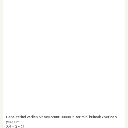
Genel terimi verilen bir sayı örüntüsünün 9. terimini bulmak x yerine 9
yazalum;
2.9 + 3 = 21