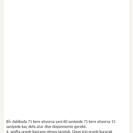
Bİr dakikada 71 kere atıyorsa yani 60 saniyede 71 kere atıyorsa 15
saniyede kaç defa atar diye düşünmemiz gerekir.
4. sınıfta orantı kavramı olması lazımdı. Onun için orantı kurarak