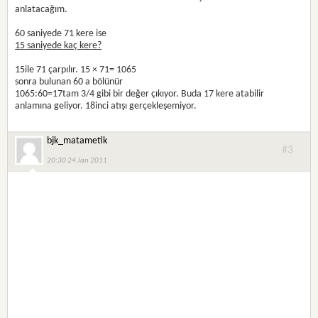
anlatacağım.
60 saniyede 71 kere ise
15 saniyede kaç kere?
15ile 71 çarpılır. 15 × 71= 1065
sonra bulunan 60 a bölünür
1065:60=17tam 3/4 gibi bir değer çıkıyor. Buda 17 kere atabilir
anlamına geliyor. 18inci atışı gerçekleşemiyor.
bjk_matametik
#3
20:30 24 Jan 2011