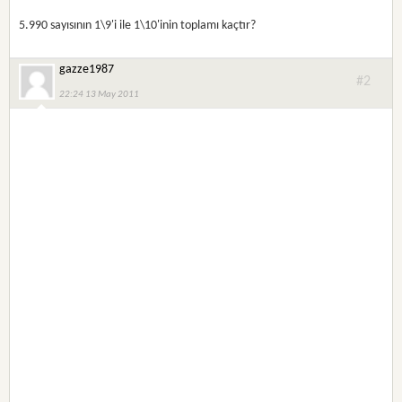
5.990 sayısının 1\9'i ile 1\10'inin toplamı kaçtır?
gazze1987
#2
22:24 13 May 2011