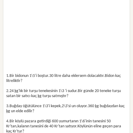
1.Bir bidonun 1\5'i boştur.30 litre daha eklersem dolacaktır.Bidon kaç
litreliktir?
2.24
kg
'lık bir turşu tenekesinin 1\3 'i sudur.Bir günde 20 teneke turşu
satan bir satıcı kaç
kg
turşu satmıştır?
3.Buğday öğütülünce 1\3'i kepek,2\3'si un oluyor.360
kg
buğdaydan kaç
kg
un elde edilir?
4.Bir köylü pazara getirdiği 600 yumurtanın 1\6'inin tanesini 50
Kr'tan,kalanın tanesini de 40 Kr'tan satıyor.Köylünün eline geçen para
kaç Kr'tur?