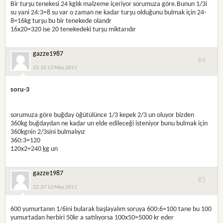
Bir turşu tenekesi 24 kglık malzeme içeriyor sorumuza göre.Bunun 1/3i
su yani 24:3=8 su var o zaman ne kadar turşu olduğunu bulmak için 24-
8=16kg turşu bu bir tenekede olandr
16x20=320 ise 20 tenekedeki turşu miktarıdır
gazze1987
#4
22:32 13 May 2011
soru-3
sorumuza göre buğday öğütülünce 1/3 kepek 2/3 un oluyor bizden
360kg buğdaydan ne kadar un elde edileceği isteniyor bunu bulmak için
360kgnin 2/3sini bulmalıyız
360:3=120
120x2=240
kg
un
gazze1987
#5
22:37 13 May 2011
600 yumurtanın 1/6ini bularak başlayalım soruya 600:6=100 tane bu 100
yumurtadan herbiri 50kr a satılıyorsa 100x50=5000 kr eder