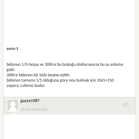
soru-1
bidonun 1/5i boşsa ve 30litre bu boşluğu dolduruyorsa bu şu anlama
gelir:
30litre bidonon bir bölü beşine eşittir.
bidonun tamamı 5/5 olduğuna göre onu bulmak için 30x5=150
yaparız.cvbımız budur.
gazze1987
#3
22:28 13 May 2011