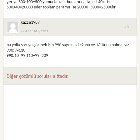
geriye 600-100=500 yumurta kalır bunlarında tanesi 40kr ise
500X40=20000 eder toplam paramız ise 20000+5000=25000kr
gazze1987
#6
22:41 13 May 2011
bu yolla soruyu çözmek için 990 sayısının 1/9unu ve 1/10unu bulmalıyız
990:9=110
990:10=99 110+99=209
Diğer çözümlü sorular alttadır.