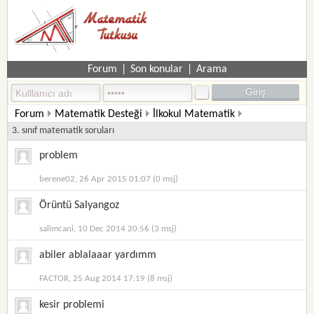
Forum
|
Son konular
|
Arama
Forum
Matematik Desteği
İlkokul Matematik
3. sınıf matematik soruları
problem
berene02, 26 Apr 2015 01:07 (0 msj)
Örüntü Salyangoz
salimcani, 10 Dec 2014 20:56 (3 msj)
abiler ablalaaar yardımm
FACTOR, 25 Aug 2014 17:19 (8 msj)
kesir problemi