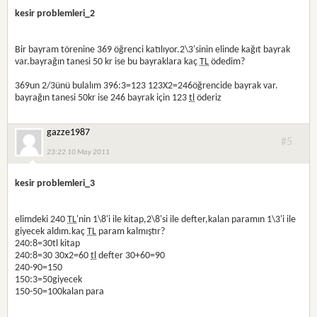
kesir problemleri_2
Bir bayram törenine 369 öğrenci katılıyor.2\3'sinin elinde kağıt bayrak
var.bayrağın tanesi 50 kr ise bu bayraklara kaç
TL
ödedim?
369un 2/3ünü bulalım 396:3=123 123X2=246öğrencide bayrak var.
bayrağın tanesi 50kr ise 246 bayrak için 123
tl
öderiz
gazze1987
#5
23:22 10 May 2011
kesir problemleri_3
elimdeki 240
TL
'nin 1\8'i ile kitap,2\8'si ile defter,kalan paramın 1\3'i ile
giyecek aldım.kaç
TL
param kalmıştır?
240:8=30tl kitap
240:8=30 30x2=60
tl
defter 30+60=90
240-90=150
150:3=50giyecek
150-50=100kalan para