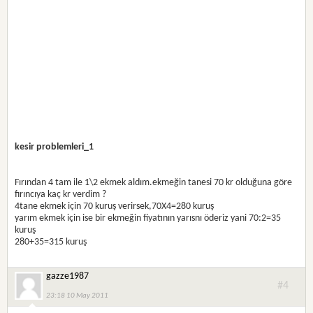
kesir problemleri_1
Fırından 4 tam ile 1\2 ekmek aldım.ekmeğin tanesi 70 kr olduğuna göre
fırıncıya kaç kr verdim ?
4tane ekmek için 70 kuruş verirsek,70X4=280 kuruş
yarım ekmek için ise bir ekmeğin fiyatının yarısnı öderiz yani 70:2=35
kuruş
280+35=315 kuruş
gazze1987
#4
23:18 10 May 2011