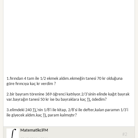
1.fırından 4 tam ile 1/2 ekmek aldım.ekmeğin tanesi 70 kr olduğuna
göre fırıncıya kaç kr verdim ?
2.bir bayram törenine 369 öğrenci katılıyor.2/3'sinin elinde kağıt bayrak
var.bayrağın tanesi 50 kr ise bu bayraklara kaç
TL
ödedim?
3.elimdeki 240
TL
'nin 1/8'i ile kitap, 2/8'si ile defter,kalan paramın 1/3'i
ile giyecek aldım.kaç
TL
param kalmıştır?
MatematikciFM
#2