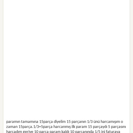
paramın tamamına 15parça diyelim 15 parçanın 1/3 ünü harcamışım o
zaman 15parça.1/3=5parça harcanmış ilk param 15 parçaydı 5 parçasını
harcadım geriye 10 parça param kaldı 10 parçanında 1/5 ini faturaya