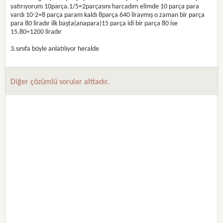
yatırıyorum 10parça.1/5=2parçasını harcadım elimde 10 parça para
vardı 10-2=8 parça param kaldı 8parça 640 liraymış o zaman bir parça
para 80 liradır ilk başta(anapara)15 parça idi bir parça 80 ise
15.80=1200 liradır
3.sınıfa böyle anlatılıyor heralde
Diğer çözümlü sorular alttadır.