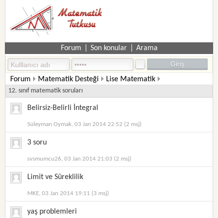
Forum
|
Son konular
|
Arama
Forum
Matematik Desteği
Lise Matematik
12. sınıf matematik soruları
Belirsiz-Belirli İntegral
Süleyman Oymak, 03 Jan 2014 22:52 (2 msj)
3 soru
svsmumcu26, 03 Jan 2014 21:03 (2 msj)
Limit ve Süreklilik
MKE, 03 Jan 2014 19:11 (3 msj)
yaş problemleri