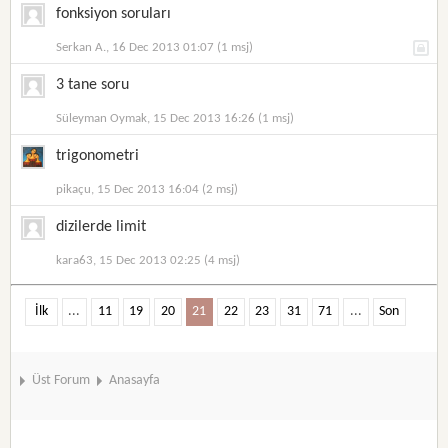
fonksiyon soruları
Serkan A., 16 Dec 2013 01:07 (1 msj)
3 tane soru
Süleyman Oymak, 15 Dec 2013 16:26 (1 msj)
trigonometri
pikaçu, 15 Dec 2013 16:04 (2 msj)
dizilerde limit
kara63, 15 Dec 2013 02:25 (4 msj)
İlk
...
11
19
20
21
22
23
31
71
...
Son
Üst Forum
Anasayfa