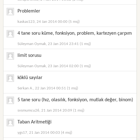
Problemler
kaskas123, 24 Jan 2014 00:00 (5 msj)
4 tane soru küme, fonksiyon, problem, kartezyen çarpım
Süleyman Oymak, 23 Jan 2014 23:41 (1 msj)
limit sorusu
Süleyman Oymak, 23 Jan 2014 02:00 (1 msj)
köklü sayılar
Serkan A., 22 Jan 2014 00:51 (1 msj)
5 tane soru (hız, olasılık, fonksiyon, mutlak değer, binom)
svsmumcu26, 21 Jan 2014 20:09 (1 msj)
Taban Aritmetiği
ygs17, 21 Jan 2014 00:03 (4 msj)