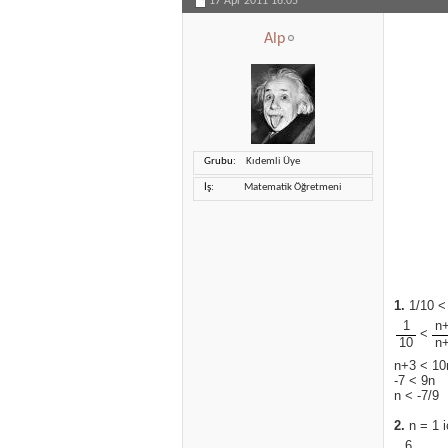
17 Apr 2011
16:05
Alp
Grubu
Kıdemli Üye
İş
Matematik Öğretmeni
1.
1/10 < 
1
n
<
10
n
n+3 < 10
-7 < 9n
n < -7/9
2.
n = 1 i
6