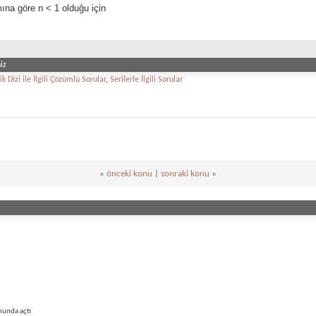
mına göre n < 1 olduğu için
iz
 Dizi ile İlgili Çözümlü Sorular
,
Serilerle İlgili Sorular
«
önceki konu
|
sonraki konu
»
munda açtı