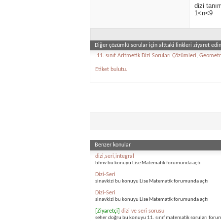
dizi tanı
1<n<9
Diğer çözümlü sorular için alttaki linkleri ziyaret edin
.11. sınıf Aritmetik Dizi Soruları Çözümleri
,
Geometrik
Etiket bulutu.
Benzer konular
dizi,seri,integral
bfmv bu konuyu Lise Matematik forumunda açtı
Dizi-Seri
sinavkizi bu konuyu Lise Matematik forumunda açtı
Dizi-Seri
sinavkizi bu konuyu Lise Matematik forumunda açtı
[Ziyaretçi]
dizi ve seri sorusu
seher doğru bu konuyu 11. sınıf matematik soruları foru