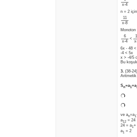
x-4
n = 2 için
11
x-8
Monoton a
6
1
<
x-4
x
6x - 48 <
-4 < 5x
x > -4/5 
Bu koşul
3.
(38-24)
Aritmetik
S
=a
+a
n
1
ve a
=a
n
1
a
= 24
12
24 = a
+
1
a
= 2
1