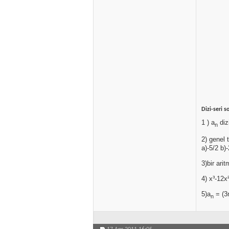
Dizi-seri so
1 ) a
diz
n
2) genel 
a)-5/2 b)-
3)bir arit
4) x³-12x
5)a
= (3n
n