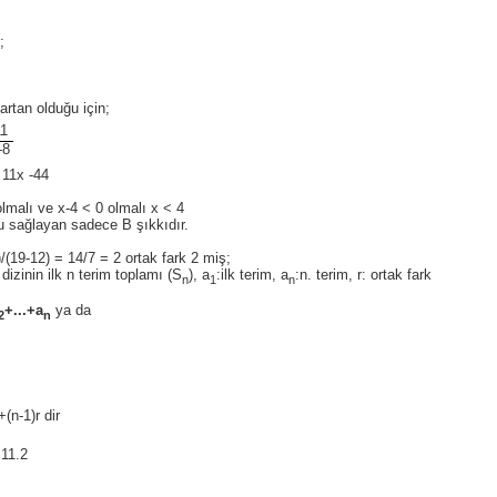
;
rtan olduğu için;
1
-8
 11x -44
olmalı ve x-4 < 0 olmalı x < 4
u sağlayan sadece B şıkkıdır.
/(19-12) = 14/7 = 2 ortak fark 2 miş;
 dizinin ilk n terim toplamı (S
), a
:ilk terim, a
:n. terim, r: ortak fark
n
1
n
+...+a
ya da
2
n
+(n-1)r dir
 11.2