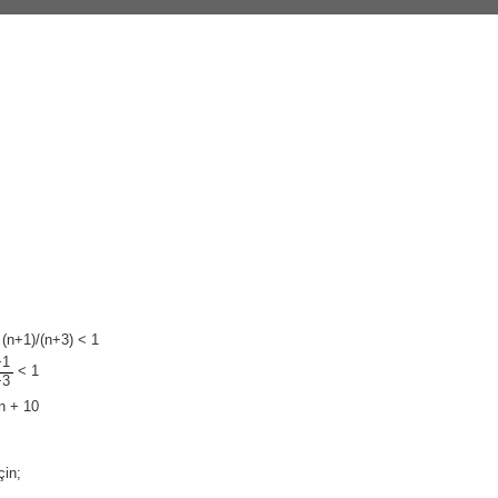
(n+1)/(n+3) < 1
+1
< 1
+3
n + 10
çin;