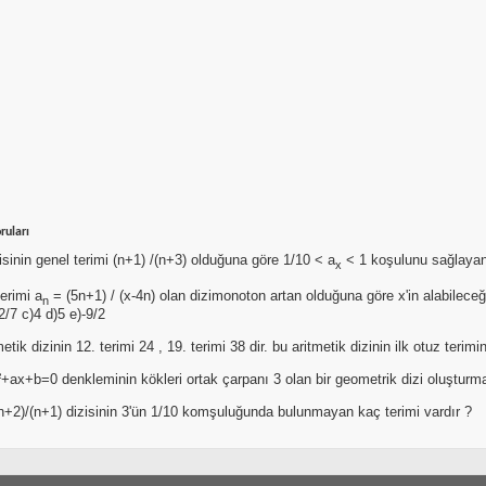
ruları
isinin genel terimi (n+1) /(n+3) olduğuna göre 1/10 < a
< 1 koşulunu sağlayan 
x
terimi a
= (5n+1) / (x-4n) olan dizimonoton artan olduğuna göre x'in alabileceği 
n
2/7 c)4 d)5 e)-9/2
metik dizinin 12. terimi 24 , 19. terimi 38 dir. bu aritmetik dizinin ilk otuz terim
²+ax+b=0 denkleminin kökleri ortak çarpanı 3 olan bir geometrik dizi oluşturm
+2)/(n+1) dizisinin 3'ün 1/10 komşuluğunda bulunmayan kaç terimi vardır ?