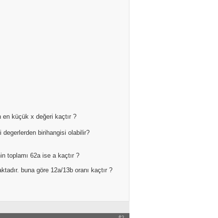
en küçük x değeri kaçtır ?
degerlerden birihangisi olabilir?
inin toplamı 62a ise a kaçtır ?
aktadır. buna göre 12a/13b oranı kaçtır ?
#2