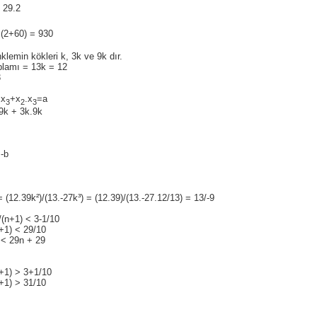
 29.2
(2+60) = 930
lemin kökleri k, 3k ve 9k dır.
plamı = 13k = 12
3
.x
+x
.x
=a
3
2
3
9k + 3k.9k
-b
 (12.39k²)/(13.-27k³) = (12.39)/(13.-27.12/13) = 13/-9
(n+1) < 3-1/10
+1) < 29/10
 < 29n + 29
n+1) > 3+1/10
+1) > 31/10