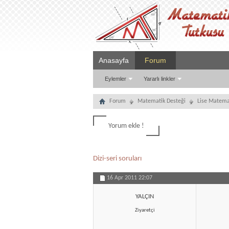
Anasayfa
Forum
Eylemler
Yararlı linkler
Forum
Matematik Desteği
Lise Matema
Yorum ekle !
Dizi-seri soruları
16 Apr 2011
22:07
YALÇIN
Ziyaretçi