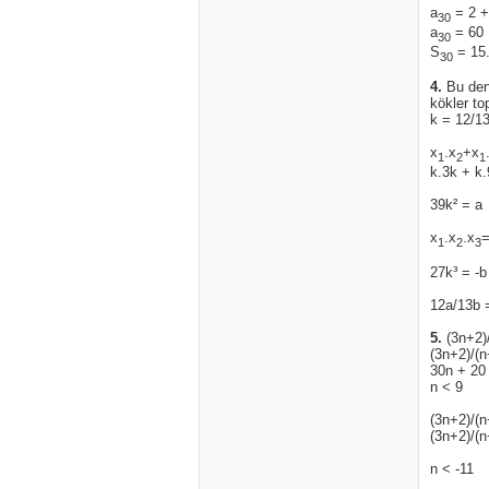
a
= 2 +
30
a
= 60
30
S
= 15.
30
4.
Bu denk
kökler to
k = 12/1
x
.x
+x
1
2
1
k.3k + k.
39k² = a
x
.x
.x
=
1
2
3
27k³ = -b
12a/13b =
5.
(3n+2)/
(3n+2)/(n
30n + 20
n < 9
(3n+2)/(
(3n+2)/(n
n < -11