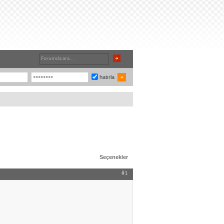
hatırla
Seçenekler
#1