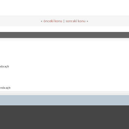
«
önceki konu
|
sonraki konu
»
da açtı
nda açtı