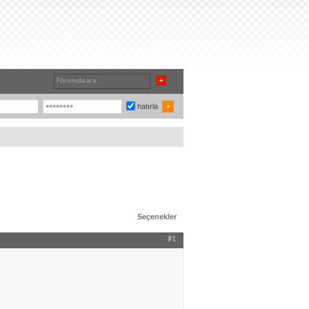
hatırla
Seçenekler
#1