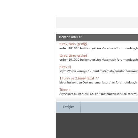
Benzer konular
türev, türev grafiği
erdem101010 bu konuyu Lise Matematik forumunda açtı
türev, türev grafiği
erdem101010 bu konuyu Lise Matematik forumunda açtı
türev =(
seyma95 bu konuyu 12. sınıf matematik soruları forumun
1.Türev ve 2.Türev İSpat ??
kicus bu konuyu Özel matematik soruları forumunda açtı
Türev :(
AlyAnkara bu konuyu 12. sınıf matematik soruları forumu
İletişim