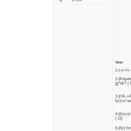
İş
12. sınıf
Türev
1-) y=√x 
2-)Köşele
br
²'dir? ( 
3-)f:R-->
f(x)=x³-a
4-)f(x)=|
( 11)
5-)f(x) f