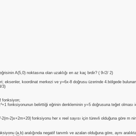
eğrisinin A(5,0) noktasına olan uzaklığı en az kaç brdir? ( 9√2/ 2)
ri; eksenler, koordinat merkezi ve y=6x-8 doğrusu üzerinde 4.bölgede buluna
8/3)
R fonksiyon;
x²+1 fonksiyonunun belirttiği eğrinin denkleminin y=5 doğrusuna teğet olması iç
x²-2(m-2)x+2m+20| fonksiyonu her x reel sayısı için türevli olduğuna göre m nin
onksiyonu (a,b) aralığında negatif tanımlı ve azalan olduğuna göre, aynı aralıkt