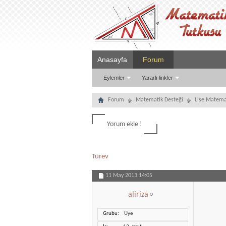
Anasayfa
Forum
Eylemler
Yararlı linkler
Forum
Matematik Desteği
Lise Matema
Yorum ekle !
Türev
11 May 2013
14:05
aliriza
Grubu
Üye