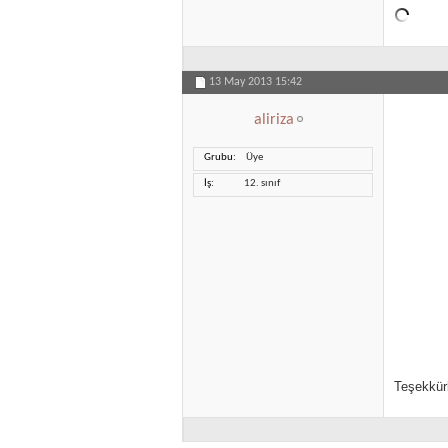
13 May 2013
15:42
aliriza
Grubu
Üye
İş
12. sınıf
Teşekkür