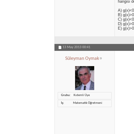
hangisi d
A) g(x)<0
B) g(x)>0
C) g(x)<0
D) g(x)>0
E) g(x)>0
13 May 2013
00:41
Süleyman Oymak
Grubu
Kıdemli Üye
İş
Matematik Öğretmeni