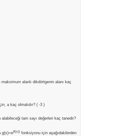
n maksimum alanlı dikdörtgenin alanı kaç
in, a kaç olmalıdır? ( -3 )
 alabileceği tam sayı değerleri kaç tanedir?
|f(x)|
a g(x)=e
fonksiyonu için aşağıdakilerden